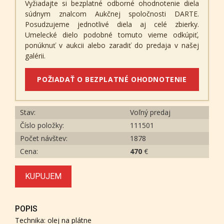
Vyžiadajte si bezplatné odborné ohodnotenie diela
súdnym znalcom Aukčnej spoločnosti DARTE.
Posudzujeme jednotlivé diela aj celé zbierky.
Umelecké dielo podobné tomuto vieme odkúpiť,
ponúknuť v aukcii alebo zaradiť do predaja v našej
galérii.
POŽIADAŤ O BEZPLATNÉ OHODNOTENIE
Stav:
Voľný predaj
Číslo položky:
111501
Počet návštev:
1878
Cena:
470
€
KUPUJEM
POPIS
Technika: olej na plátne