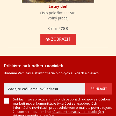
Letný deň
Číslo položky: 111501
Voľný predaj
Cena:
470 €
ZOBRAZIŤ
Prihláste sa k odberu noviniek
Budeme Vám zasielať informácie o nových aukciách a dielach.
Súhlasím so spracúvaním svojich osobných údajov za účelom
marketingovej komunikácie týkajúcej sa všeobecných
informácií o novinkách prostredníctvom e-mailu a potvrdzujem,
že som sa oboznámil so
zásadami spracovania osobných
údajov
prevádzkovateľom.