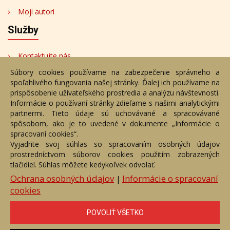
Moji autori
Služby
Kontaktujte nás
Súbory cookies používame na zabezpečenie správneho a
Bezplatné poradenstvo
spoľahlivého fungovania našej stránky. Ďalej ich používame na
Adresa
prispôsobenie užívateľského prostredia a analýzu návštevnosti.
Informácie o používaní stránky zdieľame s našimi analytickými
partnermi. Tieto údaje sú uchovávané a spracovávané
Nižný Hrušov 333, 094 22,
spôsobom, ako je to uvedené v dokumente „Informácie o
Slovenská republika
spracovaní cookies“.
Vyjadrite svoj súhlas so spracovaním osobných údajov
+421 905 356 921
prostredníctvom súborov cookies použitím zobrazených
+421 905 959 101
tlačidiel. Súhlas môžete kedykoľvek odvolať.
eantik@eantik.sk
Ochrana osobných údajov
Informácie o spracovaní
|
cookies
Úvod
Návod
Cenník
Obchodné podmienky
POVOLIŤ VŠETKO
Ochrana os. údajov
Kontakt
Bezplatné poradenstvo
Biografie autorov