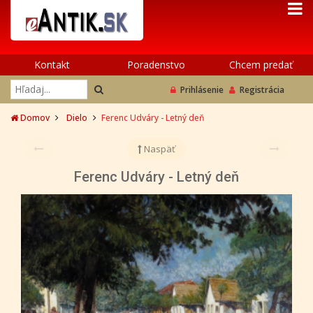
Kontakt
Poradenstvo
Chcem predať
Prihlásenie
Registrácia
Domov
Dielo
Ferenc Udváry - Letný deň
Naspäť
Ferenc Udváry - Letný deň