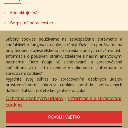
Kontaktujte nás
Bezplatné poradenstvo
Adresa
Súbory cookies používame na zabezpečenie správneho a
spoľahlivého fungovania našej stránky. Ďalej ich používame na
Nižný Hrušov 333, 094 22,
prispôsobenie užívateľského prostredia a analýzu návštevnosti.
Slovenská republika
Informácie o používaní stránky zdieľame s našimi analytickými
partnermi. Tieto údaje sú uchovávané a spracovávané
+421 905 356 921
spôsobom, ako je to uvedené v dokumente „Informácie o
+421 905 959 101
spracovaní cookies“.
eantik@eantik.sk
Vyjadrite svoj súhlas so spracovaním osobných údajov
prostredníctvom súborov cookies použitím zobrazených
tlačidiel. Súhlas môžete kedykoľvek odvolať.
Úvod
Návod
Cenník
Obchodné podmienky
Ochrana osobných údajov
Informácie o spracovaní
|
Ochrana os. údajov
Kontakt
Bezplatné poradenstvo
cookies
Biografie autorov
POVOLIŤ VŠETKO
eAntik.sk © 2007 - 2026
Akékoľvek používanie obrazových a textových súčastí tejto stránky je
podmienené výslovným súhlasom jej vlastníka. Všetky práva sú