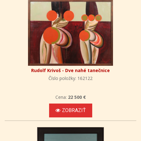
Rudolf Krivoš - Dve nahé tanečnice
Číslo položky: 162122
Cena:
22 500 €
ZOBRAZIŤ