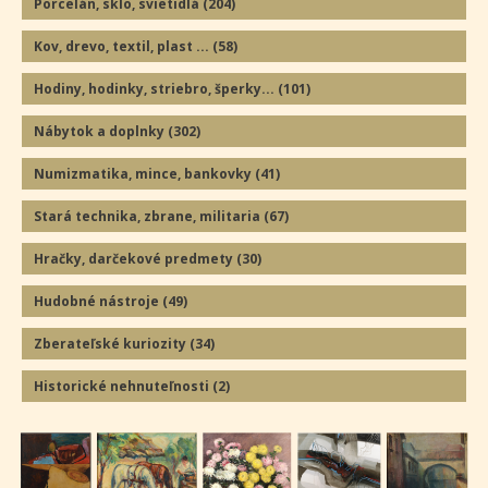
Porcelán, sklo, svietidlá
(204
)
Kov, drevo, textil, plast ...
(58
)
Hodiny, hodinky, striebro, šperky...
(101
)
Nábytok a doplnky
(302
)
Numizmatika, mince, bankovky
(41
)
Stará technika, zbrane, militaria
(67
)
Hračky, darčekové predmety
(30
)
Hudobné nástroje
(49
)
Zberateľské kuriozity
(34
)
Historické nehnuteľnosti
(2
)