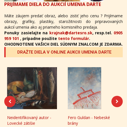
PRIJÍMAME DIELA DO AUKCIÍ UMENIA DARTE
Máte záujem predať obraz, alebo zistiť jeho cenu ? Prijímame
obrazy, grafiky, plastiky, starožitnosti do pripravovaných
aukcií umenia ako aj priameho komisného predaja.
Ponuky zasielajte na
krajnak@dartesro.sk
, resp.tel.
0905
959 101
, prípadne použite
tento formulár
.
OHODNOTENIE VAŠICH DIEL SÚDNYM ZNALCOM JE ZDARMA.
DRAŽTE DIELA V ONLINE AUKCII UMENIA DARTE
Fero Guldan - Nebeské
Pablo Picasso -
brány
Toreádorova šťastena