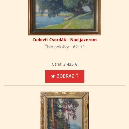
Ľudovít Csordák - Nad jazerom
Číslo položky: 162113
Cena:
3 435 €
ZOBRAZIŤ