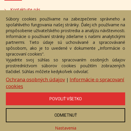
Kontaktujte nás
Súbory cookies používame na zabezpečenie správneho a
Bezplatné poradenstvo
spoľahlivého fungovania našej stránky. Ďalej ich používame na
Adresa
prispôsobenie užívateľského prostredia a analýzu návštevnosti.
Informácie o používaní stránky zdieľame s našimi analytickými
partnermi. Tieto údaje sú uchovávané a spracovávané
Nižný Hrušov 333, 094 22,
spôsobom, ako je to uvedené v dokumente „Informácie o
Slovenská republika
spracovaní cookies“.
Vyjadrite svoj súhlas so spracovaním osobných údajov
+421 905 356 921
prostredníctvom súborov cookies použitím zobrazených
+421 905 959 101
tlačidiel. Súhlas môžete kedykoľvek odvolať.
eantik@eantik.sk
Ochrana osobných údajov
Informácie o spracovaní
|
cookies
Úvod
Návod
Cenník
Obchodné podmienky
POVOLIŤ VŠETKO
Ochrana os. údajov
Kontakt
Bezplatné poradenstvo
Biografie autorov
ODMIETNUŤ
eAntik.sk © 2007 - 2026
Akékoľvek používanie obrazových a textových súčastí tejto stránky je
podmienené výslovným súhlasom jej vlastníka. Všetky práva sú
Nastavenia
vyhradené.