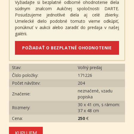
Vyžiadajte si bezplatné odborné ohodnotenie diela
súdnym znalcom Aukčnej spoločnosti DARTE.
Posudzujeme jednotlivé diela aj celé zbierky.
Umelecké dielo podobné tomuto vieme odkúpiť,
ponúknuť v aukcii alebo zaradiť do predaja v našej
galérii.
POŽIADAŤ O BEZPLATNÉ OHODNOTENIE
Stav:
Voľný predaj
Číslo položky:
171226
Počet návštev:
204
neznačené, vzadu
Značenie:
popiska
30 x 41 cm, s rámom:
Rozmery:
37 x 48 cm
Cena:
250
€
KUPUJEM