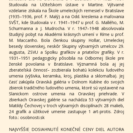
študovala na Učiteľskom ústave v Martine. Výtvarné
vzdelanie získala na Škole umeleckých remesiel v Bratislave
(1935–1936, prof. F. Malý) a na Odd. kreslenia a maľovania
SVŠT, kde študovala v r. 1941–1947 u prof. G. Mallého, M.
Schurmanna a J. Mudrocha. V r. 1947–1948 absolvovala
študijný pobyt na Akadémii krásnych umení v Ríme u prof.
M. Maccariho. Bola členkou skupiny Hollar, Umeleckej
besedy slovenskej, neskôr Skupiny výtvarných umelcov 29.
augusta, ZSVU a Spolku grafikov a priateľov grafiky. V r.
1931–1951 pedagogicky pôsobila na Odbornej škole pre
ženské povolania v Bratislave. Významná bola aj jej
zberateľská činnosť– zozbierala bohatú kolekciu ľudového
umenia (výšivka, keramika, kroj, plastika a sklomaľba). Jej
časť zakúpila Oravská galéria v Dolnom Kubíne do svojich
zbierok tradičného ľudového umenia, ktoré sú vystavené na
Slanickom ostrove umenia na Oravskej priehrade. V
zbierkach Oravskej galérie sa nachádza 53 výtvarných diel
Matildy Čechovej v troch výtvarných disciplínach: 28 malieb,
24 grafík a úžitkové umenie zastupuje 1 art-protis. Zdroj
foto.: osobnosti.sk
NAJVYŠŠIE DOSIAHNUTÉ KONEČNÉ CENY DIEL AUTORA