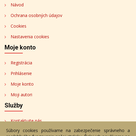
Návod
Ochrana osobných údajov
Cookies
Nastavenia cookies
Moje konto
Registrácia
Prihlásenie
Moje konto
Moji autori
Služby
Kontaktujte nás
Súbory cookies používame na zabezpečenie správneho a
Bezplatné poradenstvo