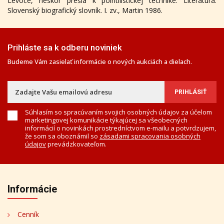
Levoče, neskôr prešla k pointilistickej technike. Literatúra:
Slovenský biografický slovník. I. zv., Martin 1986.
Prihláste sa k odberu noviniek
Budeme Vám zasielať informácie o nových aukciách a dielach.
Súhlasím so spracúvaním svojich osobných údajov za účelom
marketingovej komunikácie týkajúcej sa všeobecných
informácií o novinkách prostredníctvom e-mailu a potvrdzujem,
že som sa oboznámil so
zásadami spracovania osobných
údajov
prevádzkovateľom.
Informácie
Cenník