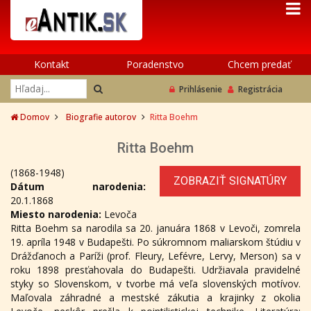
Kontakt
Poradenstvo
Chcem predať
Prihlásenie
Registrácia
Domov
Biografie autorov
Ritta Boehm
Ritta Boehm
(1868-1948)
ZOBRAZIŤ SIGNATÚRY
Dátum narodenia:
20.1.1868
Miesto narodenia:
Levoča
Ritta Boehm sa narodila sa 20. januára 1868 v Levoči, zomrela
19. apríla 1948 v Budapešti. Po súkromnom maliarskom štúdiu v
Drážďanoch a Paríži (prof. Fleury, Lefévre, Lervy, Merson) sa v
roku 1898 presťahovala do Budapešti. Udržiavala pravidelné
styky so Slovenskom, v tvorbe má veľa slovenských motívov.
Maľovala záhradné a mestské zákutia a krajinky z okolia