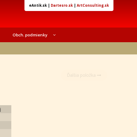
eAntik.sk
|
Dartesro.sk
|
ArtConsulting.sk
Obch. podmienky
Ďalšia položka
j