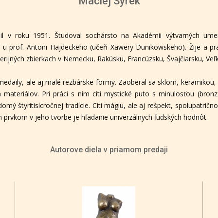
Maciej Syrek
il v roku 1951. Študoval sochársto na Akadémii výtvarných ume
, u prof. Antoni Hajdeckeho (učeň Xawery Dunikowskeho). Žije a pr
erijných zbierkach v Nemecku, Rakúsku, Francúzsku, Švajčiarsku, Veľk
l medaily, ale aj malé rezbárske formy. Zaoberal sa sklom, keramikou
 materiálov. Pri práci s ním cíti mystické puto s minulosťou (bronz 
edomý štyritisícročnej tradície. Cíti mágiu, ale aj rešpekt, spolupatr
 prvkom v jeho tvorbe je hľadanie univerzálnych ľudských hodnôt.
Autorove diela v priamom predaji