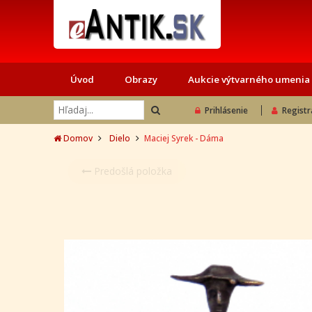
Úvod
Obrazy
Aukcie výtvarného umenia
Prihlásenie
Registr
Domov
Dielo
Maciej Syrek - Dáma
Predošlá položka