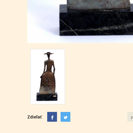
Zdieľať
p