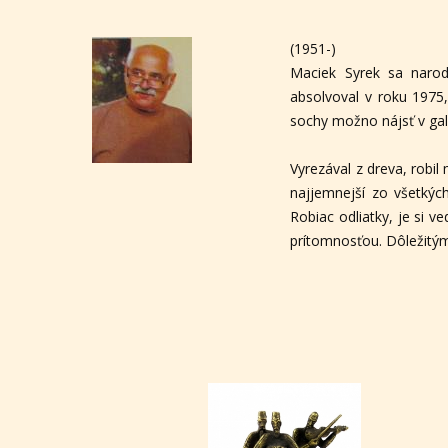
(1951-)
Maciek Syrek sa narod
absolvoval v roku 1975
sochy možno nájsť v gal
Vyrezával z dreva, robi
najjemnejší zo všetkých
Robiac odliatky, je si v
prítomnosťou. Dôležitým