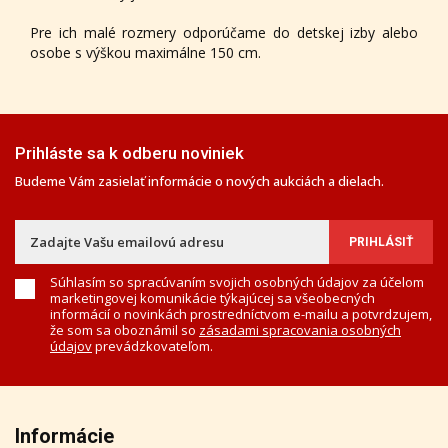
Pre ich malé rozmery odporúčame do detskej izby alebo
osobe s výškou maximálne 150 cm.
Prihláste sa k odberu noviniek
Budeme Vám zasielať informácie o nových aukciách a dielach.
Súhlasím so spracúvaním svojich osobných údajov za účelom
marketingovej komunikácie týkajúcej sa všeobecných
informácií o novinkách prostredníctvom e-mailu a potvrdzujem,
že som sa oboznámil so
zásadami spracovania osobných
údajov
prevádzkovateľom.
Informácie