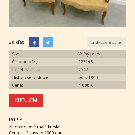
Zdieľať
pridať do albumu
Stav:
Voľný predaj
Číslo položky:
123198
Počet návštev:
2547
Historické obdobie:
od r. 1940
Cena:
1 000
€
KUPUJEM
POPIS
Neobarokové malé kreslá
Cena za 2 kusy je 1000 eur