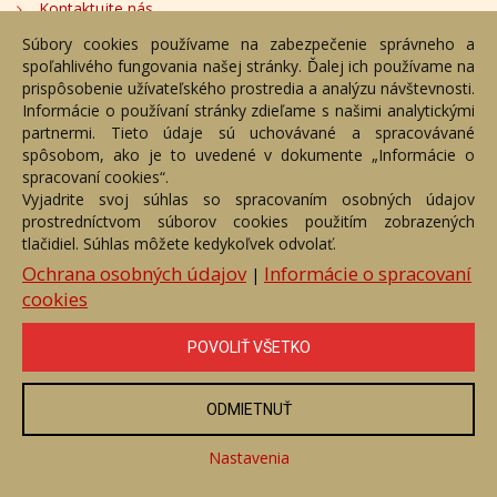
Kontaktujte nás
Súbory cookies používame na zabezpečenie správneho a
Bezplatné poradenstvo
spoľahlivého fungovania našej stránky. Ďalej ich používame na
Adresa
prispôsobenie užívateľského prostredia a analýzu návštevnosti.
Informácie o používaní stránky zdieľame s našimi analytickými
partnermi. Tieto údaje sú uchovávané a spracovávané
Nižný Hrušov 333, 094 22,
spôsobom, ako je to uvedené v dokumente „Informácie o
Slovenská republika
spracovaní cookies“.
Vyjadrite svoj súhlas so spracovaním osobných údajov
+421 905 356 921
prostredníctvom súborov cookies použitím zobrazených
+421 905 959 101
tlačidiel. Súhlas môžete kedykoľvek odvolať.
eantik@eantik.sk
Ochrana osobných údajov
Informácie o spracovaní
|
cookies
Úvod
Návod
Cenník
Obchodné podmienky
POVOLIŤ VŠETKO
Ochrana os. údajov
Kontakt
Bezplatné poradenstvo
Biografie autorov
ODMIETNUŤ
eAntik.sk © 2007 - 2026
Akékoľvek používanie obrazových a textových súčastí tejto stránky je
podmienené výslovným súhlasom jej vlastníka. Všetky práva sú
Nastavenia
vyhradené.