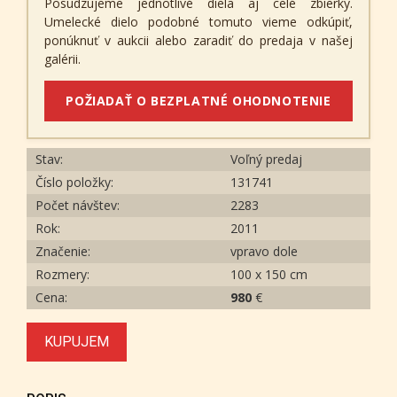
Posudzujeme jednotlivé diela aj celé zbierky.
Umelecké dielo podobné tomuto vieme odkúpiť,
ponúknuť v aukcii alebo zaradiť do predaja v našej
galérii.
POŽIADAŤ O BEZPLATNÉ OHODNOTENIE
Stav:
Voľný predaj
Číslo položky:
131741
Počet návštev:
2283
Rok:
2011
Značenie:
vpravo dole
Rozmery:
100 x 150 cm
Cena:
980
€
KUPUJEM