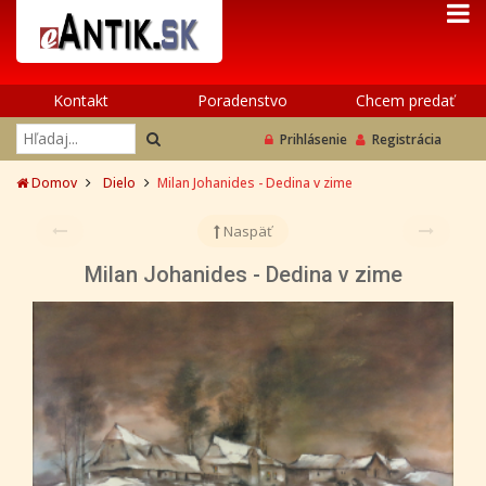
Kontakt
Poradenstvo
Chcem predať
Prihlásenie
Registrácia
Domov
Dielo
Milan Johanides - Dedina v zime
Naspäť
Milan Johanides - Dedina v zime