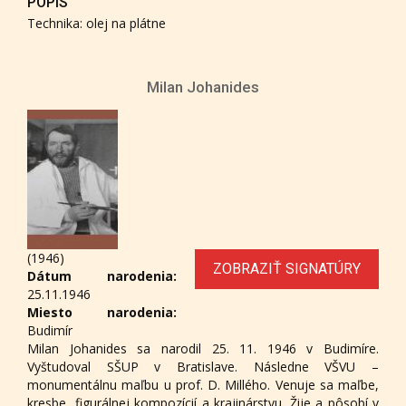
POPIS
Technika: olej na plátne
Milan Johanides
(1946)
ZOBRAZIŤ SIGNATÚRY
Dátum narodenia:
25.11.1946
Miesto narodenia:
Budimír
Milan Johanides sa narodil 25. 11. 1946 v Budimíre.
Vyštudoval SŠUP v Bratislave. Následne VŠVU –
monumentálnu maľbu u prof. D. Millého. Venuje sa maľbe,
kresbe, figurálnej kompozícií a krajinárstvu. Žije a pôsobí v