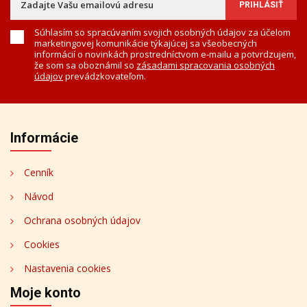
Súhlasím so spracúvaním svojich osobných údajov za účelom
marketingovej komunikácie týkajúcej sa všeobecných
informácií o novinkách prostredníctvom e-mailu a potvrdzujem,
že som sa oboznámil so
zásadami spracovania osobných
údajov
prevádzkovateľom.
Informácie
Cenník
Návod
Ochrana osobných údajov
Cookies
Nastavenia cookies
Moje konto