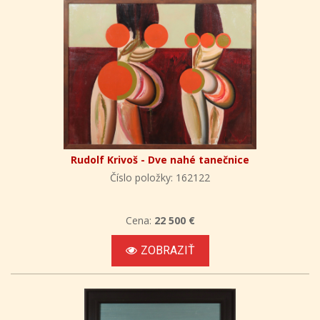
Rudolf Krivoš - Dve nahé tanečnice
Číslo položky: 162122
Cena:
22 500 €
ZOBRAZIŤ