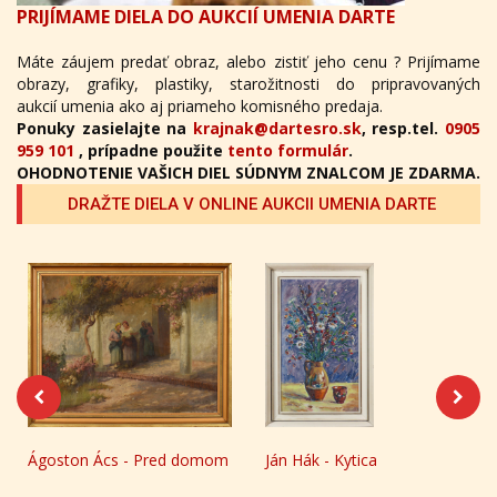
PRIJÍMAME DIELA DO AUKCIÍ UMENIA DARTE
Máte záujem predať obraz, alebo zistiť jeho cenu ? Prijímame
obrazy, grafiky, plastiky, starožitnosti do pripravovaných
aukcií umenia ako aj priameho komisného predaja.
Ponuky zasielajte na
krajnak@dartesro.sk
, resp.tel.
0905
959 101
, prípadne použite
tento formulár
.
OHODNOTENIE VAŠICH DIEL SÚDNYM ZNALCOM JE ZDARMA.
DRAŽTE DIELA V ONLINE AUKCII UMENIA DARTE
Ján Hák - Kytica
Jaroslav Votruba - Jeseň