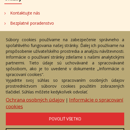
Kontaktujte nás
Bezplatné poradenstvo
Adresa
Súbory cookies používame na zabezpečenie správneho a
spoľahlivého fungovania našej stránky. Ďalej ich používame na
Nižný Hrušov 333, 094 22,
prispôsobenie užívateľského prostredia a analýzu návštevnosti.
Slovenská republika
Informácie o používaní stránky zdieľame s našimi analytickými
partnermi. Tieto údaje sú uchovávané a spracovávané
+421 905 356 921
spôsobom, ako je to uvedené v dokumente „Informácie o
+421 905 959 101
spracovaní cookies“.
eantik@eantik.sk
Vyjadrite svoj súhlas so spracovaním osobných údajov
prostredníctvom súborov cookies použitím zobrazených
tlačidiel. Súhlas môžete kedykoľvek odvolať.
Úvod
Návod
Cenník
Obchodné podmienky
Ochrana osobných údajov
Informácie o spracovaní
|
Ochrana os. údajov
Kontakt
Bezplatné poradenstvo
cookies
Biografie autorov
POVOLIŤ VŠETKO
eAntik.sk © 2007 - 2026
Akékoľvek používanie obrazových a textových súčastí tejto stránky je
podmienené výslovným súhlasom jej vlastníka. Všetky práva sú