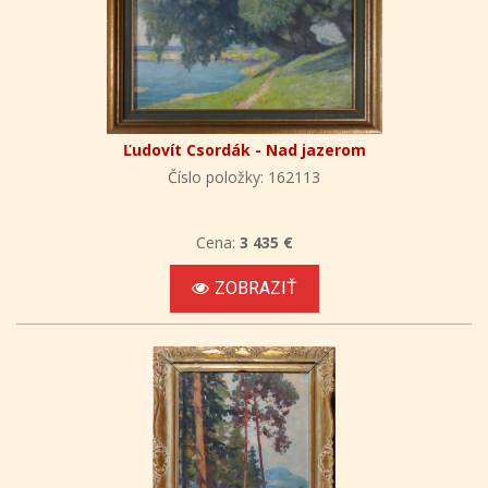
Ľudovít Csordák - Nad jazerom
Číslo položky: 162113
Cena:
3 435 €
ZOBRAZIŤ