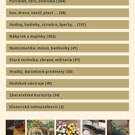
Porcelán, sklo, svietidlá
(204
)
Kov, drevo, textil, plast ...
(58
)
Hodiny, hodinky, striebro, šperky...
(101
)
Nábytok a doplnky
(302
)
Numizmatika, mince, bankovky
(41
)
Stará technika, zbrane, militaria
(67
)
Hračky, darčekové predmety
(30
)
Hudobné nástroje
(49
)
Zberateľské kuriozity
(34
)
Historické nehnuteľnosti
(2
)