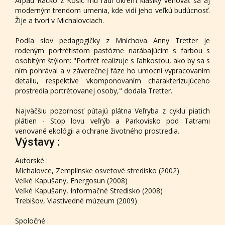
Arpád Račko z Košíc mu radí okrem klasiky venovať sa aj
moderným trendom umenia, kde vidí jeho veľkú budúcnosť.
Žije a tvorí v Michalovciach.
Podľa slov pedagogičky z Mníchova Anny Tretter je
rodeným portrétistom pastózne narábajúcim s farbou s
osobitým štýlom: "Portrét realizuje s ľahkosťou, ako by sa s
ním pohrával a v záverečnej fáze ho umocní vypracovaním
detailu, respektíve vkomponovaním charakterizujúceho
prostredia portrétovanej osoby," dodala Tretter.
Najväčšiu pozornosť pútajú plátna Veľryba z cyklu piatich
plátien - Stop lovu veľrýb a Parkovisko pod Tatrami
venované ekológii a ochrane životného prostredia.
Výstavy :
Autorské :
Michalovce, Zemplínske osvetové stredisko (2002)
Veľké Kapušany, Energosun (2008)
Veľké Kapušany, Informačné Stredisko (2008)
Trebišov, Vlastivedné múzeum (2009)
Spoločné :