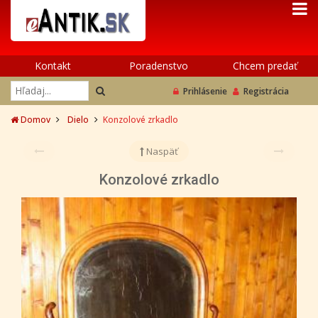
Kontakt
Poradenstvo
Chcem predať
Prihlásenie
Registrácia
Domov
Dielo
Konzolové zrkadlo
Naspäť
Konzolové zrkadlo