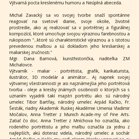
Výtvarná pocta kreslenému humoru a Neúplná abeceda.
Michal Zavacký sa vo svojej tvorbe snaží spontánne
reagovať na svetové dianie, svoje okolie, životné
prostredie, ako aj realizovať sa v portrétnej a figurálnej
kompozícií, ktoré umocňuje svojou výraznou farebnosťou a
rukopisom "...ktoré sú charakteristické výraznou a s istotou
prevedenou maľbou a sú dokladom jeho kresliarskej a
maliarskej zručnosti."
Mgr. Dana Barnová, kunsthistorička, riaditeľka ZM
Michalovce.
Výtvarník - maliar - portrétista, grafik, karikaturista,
ilustrátor, 3D modelár a animátor... Aj napriek svojej
výtvarnej všestrannosti je asi najznámejšia jeho portrétová
tvorba - oleje a kresby známych osobností o ktorých sa s
uznaním vyjadrili takí majstri portrétu ako sú národný
umelec Tibor Bartfay, národný umelec Arpád Račko, Fr.
Šesták, riadny Akademik Ruskej Akadémie Umenia Vladimir
Močalov, Anna Tretter z Munich Acade-my of Fine Arts.
Zatiaľ čo doc. Anna Tretter z Mníchova ho označila, ako
rodeného portrétistu a jeho maľbu označila za jednu z
najlepších, akú doteraz videla, národný umelec a sochár