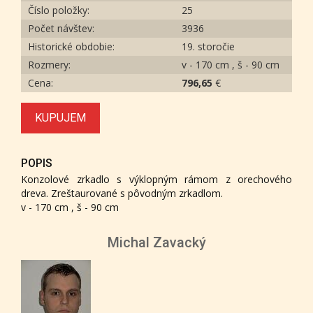
Číslo položky:
25
Počet návštev:
3936
Historické obdobie:
19. storočie
Rozmery:
v - 170 cm , š - 90 cm
Cena:
796,65
€
KUPUJEM
POPIS
Konzolové zrkadlo s výklopným rámom z orechového
dreva. Zreštaurované s pôvodným zrkadlom.
v - 170 cm , š - 90 cm
Michal Zavacký