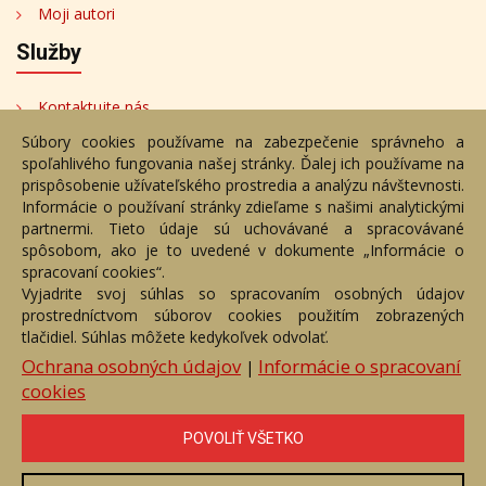
Moji autori
Služby
Kontaktujte nás
Súbory cookies používame na zabezpečenie správneho a
Bezplatné poradenstvo
spoľahlivého fungovania našej stránky. Ďalej ich používame na
Adresa
prispôsobenie užívateľského prostredia a analýzu návštevnosti.
Informácie o používaní stránky zdieľame s našimi analytickými
partnermi. Tieto údaje sú uchovávané a spracovávané
Nižný Hrušov 333, 094 22,
spôsobom, ako je to uvedené v dokumente „Informácie o
Slovenská republika
spracovaní cookies“.
Vyjadrite svoj súhlas so spracovaním osobných údajov
+421 905 356 921
prostredníctvom súborov cookies použitím zobrazených
+421 905 959 101
tlačidiel. Súhlas môžete kedykoľvek odvolať.
eantik@eantik.sk
Ochrana osobných údajov
Informácie o spracovaní
|
cookies
Úvod
Návod
Cenník
Obchodné podmienky
POVOLIŤ VŠETKO
Ochrana os. údajov
Kontakt
Bezplatné poradenstvo
Biografie autorov