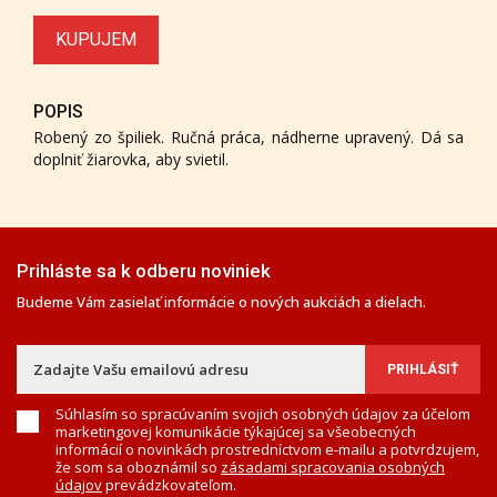
KUPUJEM
POPIS
Robený zo špiliek. Ručná práca, nádherne upravený. Dá sa
doplniť žiarovka, aby svietil.
Prihláste sa k odberu noviniek
Budeme Vám zasielať informácie o nových aukciách a dielach.
Súhlasím so spracúvaním svojich osobných údajov za účelom
marketingovej komunikácie týkajúcej sa všeobecných
informácií o novinkách prostredníctvom e-mailu a potvrdzujem,
že som sa oboznámil so
zásadami spracovania osobných
údajov
prevádzkovateľom.