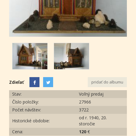
Zdieľať
pridať do albumu
Stav:
Voľný predaj
Číslo položky:
27966
Počet návštev:
3722
od r. 1940, 20.
Historické obdobie:
storočie
Cena:
120
€