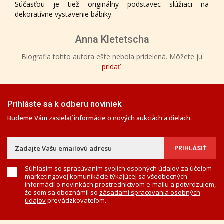
Súčasťou je tiež originálny podstavec slúžiaci na
dekoratívne vystavenie bábiky.
Anna Kletetscha
Biografia tohto autora ešte nebola pridelená. Môžete ju
pridať
.
Prihláste sa k odberu noviniek
Budeme Vám zasielať informácie o nových aukciách a dielach.
Súhlasím so spracúvaním svojich osobných údajov za účelom
marketingovej komunikácie týkajúcej sa všeobecných
informácií o novinkách prostredníctvom e-mailu a potvrdzujem,
že som sa oboznámil so
zásadami spracovania osobných
údajov
prevádzkovateľom.