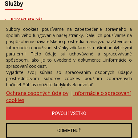
Služby
Kontaktujte nás
Súbory cookies používame na zabezpečenie správneho a
Bezplatné poradenstvo
spoľahlivého fungovania našej stránky. Ďalej ich používame na
Adresa
prispôsobenie užívateľského prostredia a analýzu návštevnosti.
Informácie o používaní stránky zdieľame s našimi analytickými
partnermi. Tieto údaje sú uchovávané a spracovávané
Nižný Hrušov 333, 094 22,
spôsobom, ako je to uvedené v dokumente „Informácie o
Slovenská republika
spracovaní cookies“.
Vyjadrite svoj súhlas so spracovaním osobných údajov
+421 905 356 921
prostredníctvom súborov cookies použitím zobrazených
+421 905 959 101
tlačidiel. Súhlas môžete kedykoľvek odvolať.
eantik@eantik.sk
Ochrana osobných údajov
Informácie o spracovaní
|
cookies
Úvod
Návod
Cenník
Obchodné podmienky
POVOLIŤ VŠETKO
Ochrana os. údajov
Kontakt
Bezplatné poradenstvo
Biografie autorov
ODMIETNUŤ
eAntik.sk © 2007 - 2026
Akékoľvek používanie obrazových a textových súčastí tejto stránky je