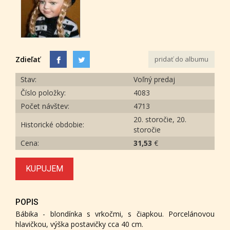
Zdieľať
pridať do albumu
Stav:
Voľný predaj
Číslo položky:
4083
Počet návštev:
4713
20. storočie, 20.
Historické obdobie:
storočie
Cena:
31,53
€
KUPUJEM
POPIS
Bábika - blondínka s vrkočmi, s čiapkou. Porcelánovou
hlavičkou, výška postavičky cca 40 cm.