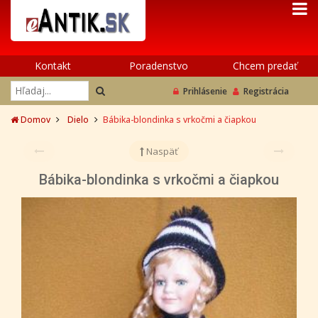
Kontakt
Poradenstvo
Chcem predať
Prihlásenie
Registrácia
Domov
Dielo
Bábika-blondinka s vrkočmi a čiapkou
Naspäť
Bábika-blondinka s vrkočmi a čiapkou