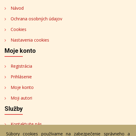
Návod
Ochrana osobných údajov
Cookies
Nastavenia cookies
Moje konto
Registrácia
Prihlásenie
Moje konto
Moji autori
Služby
Kontaktujte nás
Súbory cookies používame na zabezpečenie správneho a
Bezplatné poradenstvo