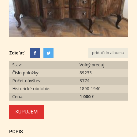
Zdieľať
pridať do albumu
Stav:
Voľný predaj
Číslo položky:
89233
Počet návštev:
3774
Historické obdobie:
1890-1940
Cena:
1 000
€
KUPUJEM
POPIS