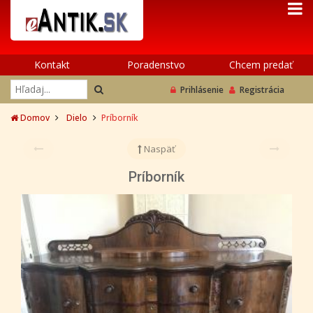
Kontakt
Poradenstvo
Chcem predať
Prihlásenie
Registrácia
Domov
Dielo
Príborník
Naspäť
Príborník