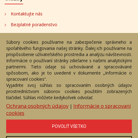
Kontaktujte nás
Bezplatné poradenstvo
Adresa
Súbory cookies používame na zabezpečenie správneho a
spoľahlivého fungovania našej stránky. Ďalej ich používame na
Nižný Hrušov 333, 094 22,
prispôsobenie užívateľského prostredia a analýzu návštevnosti.
Slovenská republika
Informácie o používaní stránky zdieľame s našimi analytickými
partnermi. Tieto údaje sú uchovávané a spracovávané
+421 905 356 921
spôsobom, ako je to uvedené v dokumente „Informácie o
+421 905 959 101
spracovaní cookies“.
eantik@eantik.sk
Vyjadrite svoj súhlas so spracovaním osobných údajov
prostredníctvom súborov cookies použitím zobrazených
tlačidiel. Súhlas môžete kedykoľvek odvolať.
Úvod
Návod
Cenník
Obchodné podmienky
Ochrana osobných údajov
Informácie o spracovaní
|
Ochrana os. údajov
Kontakt
Bezplatné poradenstvo
cookies
Biografie autorov
POVOLIŤ VŠETKO
eAntik.sk © 2007 - 2026
Akékoľvek používanie obrazových a textových súčastí tejto stránky je
podmienené výslovným súhlasom jej vlastníka. Všetky práva sú