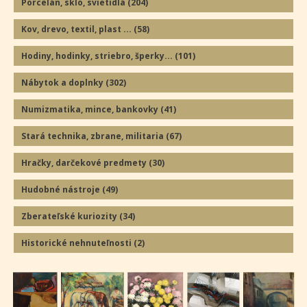
Porcelán, sklo, svietidlá
(204
)
Kov, drevo, textil, plast ...
(58
)
Hodiny, hodinky, striebro, šperky...
(101
)
Nábytok a doplnky
(302
)
Numizmatika, mince, bankovky
(41
)
Stará technika, zbrane, militaria
(67
)
Hračky, darčekové predmety
(30
)
Hudobné nástroje
(49
)
Zberateľské kuriozity
(34
)
Historické nehnuteľnosti
(2
)