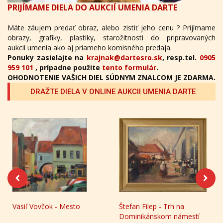
PRIJÍMAME DIELA DO AUKCIÍ UMENIA DARTE
Máte záujem predať obraz, alebo zistiť jeho cenu ? Prijímame
obrazy, grafiky, plastiky, starožitnosti do pripravovaných
aukcií umenia ako aj priameho komisného predaja.
Ponuky zasielajte na
krajnak@dartesro.sk
, resp.tel.
0905
959 101
, prípadne použite
tento formulár
.
OHODNOTENIE VAŠICH DIEL SÚDNYM ZNALCOM JE ZDARMA.
DRAŽTE DIELA V ONLINE AUKCII UMENIA DARTE
Štefan Filep - Trh na
Marián Kusik - Oravský
Dominikánskom námestí
zámok