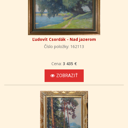
Ľudovít Csordák - Nad jazerom
Číslo položky: 162113
Cena:
3 435 €
ZOBRAZIŤ