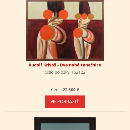
Rudolf Krivoš - Dve nahé tanečnice
Číslo položky: 162122
Cena:
22 500 €
ZOBRAZIŤ