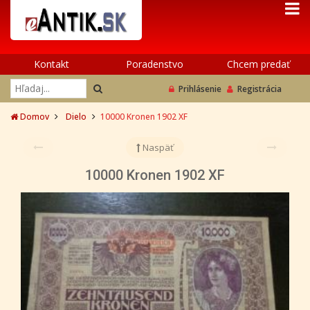
Kontakt
Poradenstvo
Chcem predať
Prihlásenie
Registrácia
Domov
Dielo
10000 Kronen 1902 XF
Naspäť
10000 Kronen 1902 XF