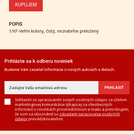
KUPUJEM
POPIS
1/XF-Veľmi krásny, čistý, neznateľne preložený
Prihláste sa k odberu noviniek
Budeme Vám zasielať informácie o nových aukciách a dielach.
Súhlasím so spracúvaním svojich osobných údajov za účelom
marketingovej komunikácie týkajúcej sa všeobecných
informácií o novinkách prostredníctvom e-mailu a potvrdzujem,
že som sa oboznámil so
zásadami spracovania osobných
údajov
prevádzkovateľom.