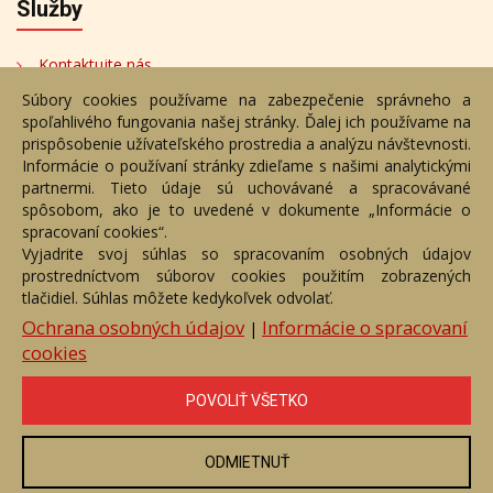
Služby
Kontaktujte nás
Súbory cookies používame na zabezpečenie správneho a
Bezplatné poradenstvo
spoľahlivého fungovania našej stránky. Ďalej ich používame na
Adresa
prispôsobenie užívateľského prostredia a analýzu návštevnosti.
Informácie o používaní stránky zdieľame s našimi analytickými
partnermi. Tieto údaje sú uchovávané a spracovávané
Nižný Hrušov 333, 094 22,
spôsobom, ako je to uvedené v dokumente „Informácie o
Slovenská republika
spracovaní cookies“.
Vyjadrite svoj súhlas so spracovaním osobných údajov
+421 905 356 921
prostredníctvom súborov cookies použitím zobrazených
+421 905 959 101
tlačidiel. Súhlas môžete kedykoľvek odvolať.
eantik@eantik.sk
Ochrana osobných údajov
Informácie o spracovaní
|
cookies
Úvod
Návod
Cenník
Obchodné podmienky
POVOLIŤ VŠETKO
Ochrana os. údajov
Kontakt
Bezplatné poradenstvo
Biografie autorov
ODMIETNUŤ
eAntik.sk © 2007 - 2026
Akékoľvek používanie obrazových a textových súčastí tejto stránky je