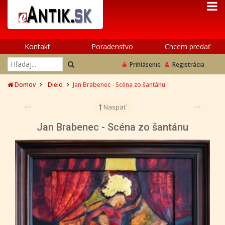
Kontakt
Poradenstvo
Chcem predať
Prihlásenie
Registrácia
Domov
Dielo
Jan Brabenec - Scéna zo šantánu
Naspäť
Jan Brabenec - Scéna zo šantánu