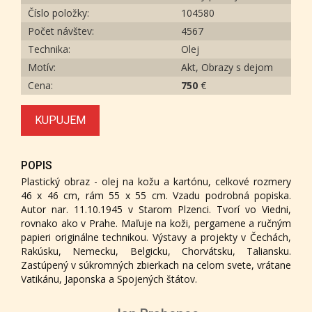
Číslo položky:
104580
Počet návštev:
4567
Technika:
Olej
Motív:
Akt, Obrazy s dejom
Cena:
750
€
KUPUJEM
POPIS
Plastický obraz - olej na kožu a kartónu, celkové rozmery
46 x 46 cm, rám 55 x 55 cm. Vzadu podrobná popiska.
Autor nar. 11.10.1945 v Starom Plzenci. Tvorí vo Viedni,
rovnako ako v Prahe. Maľuje na koži, pergamene a ručným
papieri originálne technikou. Výstavy a projekty v Čechách,
Rakúsku, Nemecku, Belgicku, Chorvátsku, Taliansku.
Zastúpený v súkromných zbierkach na celom svete, vrátane
Vatikánu, Japonska a Spojených štátov.