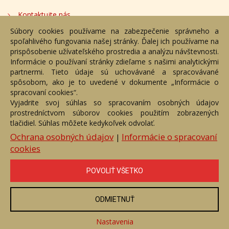
Kontaktujte nás
Súbory cookies používame na zabezpečenie správneho a
Bezplatné poradenstvo
spoľahlivého fungovania našej stránky. Ďalej ich používame na
Adresa
prispôsobenie užívateľského prostredia a analýzu návštevnosti.
Informácie o používaní stránky zdieľame s našimi analytickými
partnermi. Tieto údaje sú uchovávané a spracovávané
Nižný Hrušov 333, 094 22,
spôsobom, ako je to uvedené v dokumente „Informácie o
Slovenská republika
spracovaní cookies“.
Vyjadrite svoj súhlas so spracovaním osobných údajov
+421 905 356 921
prostredníctvom súborov cookies použitím zobrazených
+421 905 959 101
tlačidiel. Súhlas môžete kedykoľvek odvolať.
eantik@eantik.sk
Ochrana osobných údajov
Informácie o spracovaní
|
cookies
Úvod
Návod
Cenník
Obchodné podmienky
POVOLIŤ VŠETKO
Ochrana os. údajov
Kontakt
Bezplatné poradenstvo
Biografie autorov
ODMIETNUŤ
eAntik.sk © 2007 - 2026
Akékoľvek používanie obrazových a textových súčastí tejto stránky je
podmienené výslovným súhlasom jej vlastníka. Všetky práva sú
Nastavenia
vyhradené.