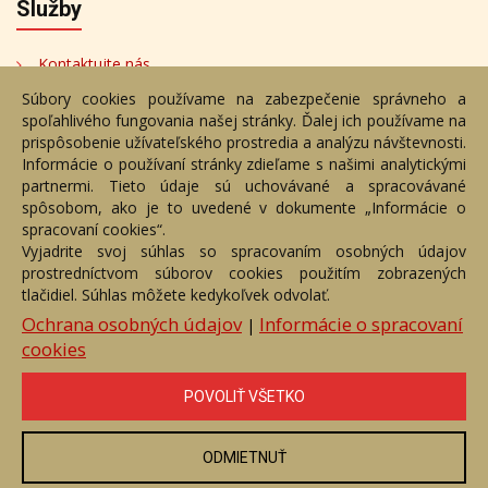
Služby
Kontaktujte nás
Súbory cookies používame na zabezpečenie správneho a
Bezplatné poradenstvo
spoľahlivého fungovania našej stránky. Ďalej ich používame na
Adresa
prispôsobenie užívateľského prostredia a analýzu návštevnosti.
Informácie o používaní stránky zdieľame s našimi analytickými
partnermi. Tieto údaje sú uchovávané a spracovávané
Nižný Hrušov 333, 094 22,
spôsobom, ako je to uvedené v dokumente „Informácie o
Slovenská republika
spracovaní cookies“.
Vyjadrite svoj súhlas so spracovaním osobných údajov
+421 905 356 921
prostredníctvom súborov cookies použitím zobrazených
+421 905 959 101
tlačidiel. Súhlas môžete kedykoľvek odvolať.
eantik@eantik.sk
Ochrana osobných údajov
Informácie o spracovaní
|
cookies
Úvod
Návod
Cenník
Obchodné podmienky
POVOLIŤ VŠETKO
Ochrana os. údajov
Kontakt
Bezplatné poradenstvo
Biografie autorov
ODMIETNUŤ
eAntik.sk © 2007 - 2026
Akékoľvek používanie obrazových a textových súčastí tejto stránky je