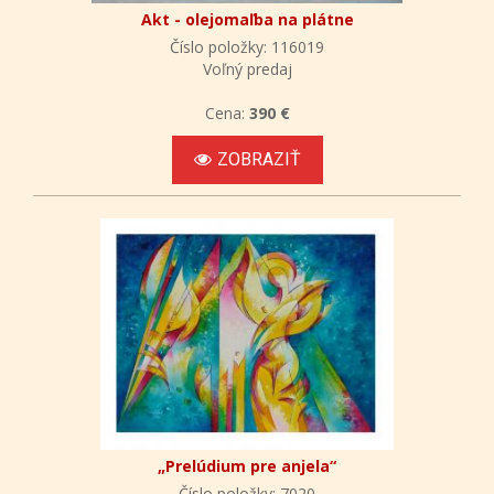
Akt - olejomaľba na plátne
Číslo položky: 116019
Voľný predaj
Cena:
390 €
ZOBRAZIŤ
„Prelúdium pre anjela“
Číslo položky: 7020