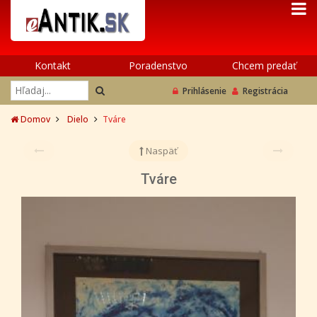
Kontakt
Poradenstvo
Chcem predať
Prihlásenie
Registrácia
Domov
Dielo
Tváre
Naspäť
Tváre