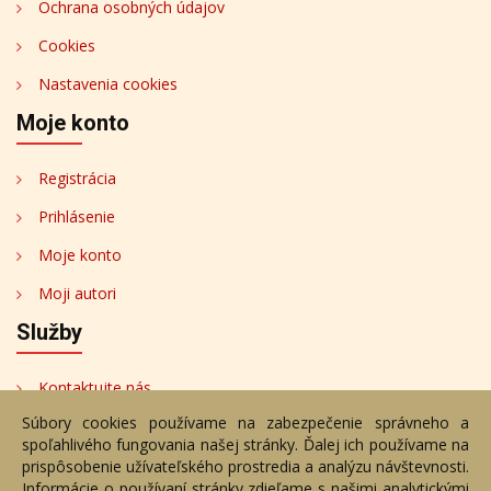
Ochrana osobných údajov
Cookies
Nastavenia cookies
Moje konto
Registrácia
Prihlásenie
Moje konto
Moji autori
Služby
Kontaktujte nás
Súbory cookies používame na zabezpečenie správneho a
Bezplatné poradenstvo
spoľahlivého fungovania našej stránky. Ďalej ich používame na
Adresa
prispôsobenie užívateľského prostredia a analýzu návštevnosti.
Informácie o používaní stránky zdieľame s našimi analytickými