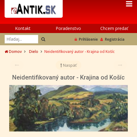
Kontakt
Poradenstvo
Chcem predať
Prihlásenie
Registrácia
Domov
Dielo
Neidentifikovaný autor - Krajina od Košíc
Naspäť
Neidentifikovaný autor - Krajina od Košíc