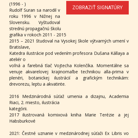
(1996 - )
ZOBRAZIŤ SIGNATÚRY
Rudolf Suran sa narodil v
roku 1996 v Nižnej na
Slovensku. Vyštudoval
strednú propagačnú školu
grafika v rokoch 2011 - 2015
2015 – 2021 študoval na Vysokej škole výtvarných umení v
Bratislave,
Katedra ilustrácie pod vedením profesora Dušana Kállaya a
ateliér o
voľná a farebná tlač Vojtecha Kolenčíka. Momentálne sa
venuje akvarelovej krajinomaľbe technikou alla-prima v
plenéri, botanickej ilustrácií a grafickým technikám:
drevorezu, leptu a akvatinte.
2016 Medzinárodná súťaž umenia a dizajnu, Academia
Riaci, 2. miesto, ilustrácia
kategórii.
2017 ilustrovaná komixová kniha Marie Terézie a jej
Habsburkové
2021: Čestné uznanie v medzinárodnej súťaži Ex Libris vo