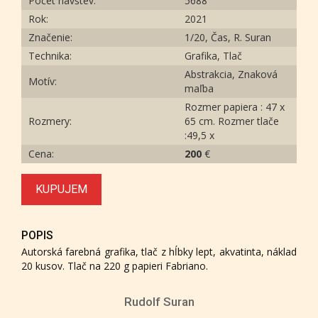
Počet návštev:
5688
Rok:
2021
Značenie:
1/20, Čas, R. Suran
Technika:
Grafika, Tlač
Abstrakcia, Znaková
Motív:
maľba
Rozmer papiera : 47 x
Rozmery:
65 cm. Rozmer tlače
:49,5 x
Cena:
200
€
KUPUJEM
POPIS
Autorská farebná grafika, tlač z hĺbky lept, akvatinta, náklad
20 kusov. Tlač na 220 g papieri Fabriano.
Rudolf Suran