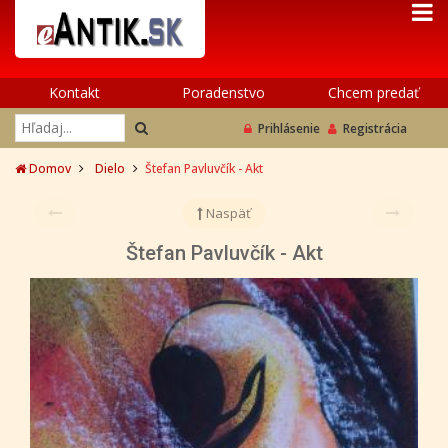
Kontakt
Poradenstvo
Chcem predať
Prihlásenie
Registrácia
Domov
Dielo
Štefan Pavluvčík - Akt
Naspäť
Štefan Pavluvčík - Akt