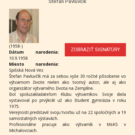
Štefan Pavluvčík
(1958-)
ZOBRAZIŤ SIGNATÚRY
Dátum narodenia:
10.9.1958
Miesto narodenia:
Spišská Nová Ves
Štefan Pavluvčík má za sebou vyše 30 ročné pôsobenie vo
výtvarnom živote nielen ako tvorivý autor, ale aj ako
organizátor výtvarného života na Zemplíne.
Bol spoluzakladateľom Klubu výtvarníkov. Svoje diela
vystavoval po prvýkrát už ako študent gymnázia v roku
1975.
Verejnosti predstavil svoju tvorbu už na 22 spoločných a 19
samostatných výstavách.
Profesionálne pracuje ako výtvarník v MsKS v
Michalovciach.