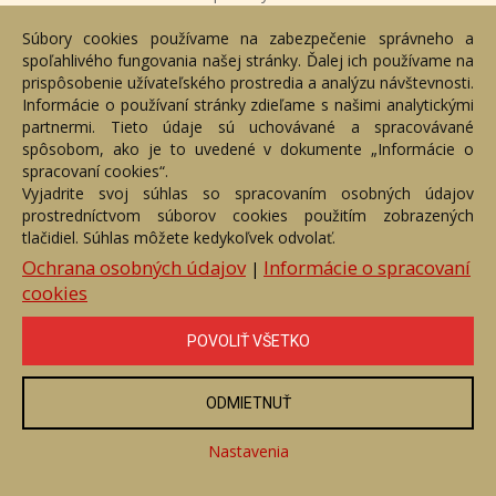
Voľný predaj
Súbory cookies používame na zabezpečenie správneho a
Cena:
70 €
spoľahlivého fungovania našej stránky. Ďalej ich používame na
prispôsobenie užívateľského prostredia a analýzu návštevnosti.
Informácie o používaní stránky zdieľame s našimi analytickými
ZOBRAZIŤ
partnermi. Tieto údaje sú uchovávané a spracovávané
spôsobom, ako je to uvedené v dokumente „Informácie o
spracovaní cookies“.
Vyjadrite svoj súhlas so spracovaním osobných údajov
prostredníctvom súborov cookies použitím zobrazených
tlačidiel. Súhlas môžete kedykoľvek odvolať.
Ochrana osobných údajov
Informácie o spracovaní
|
cookies
POVOLIŤ VŠETKO
ODMIETNUŤ
Kaštieľ
Číslo položky: 14863
Nastavenia
Voľný predaj