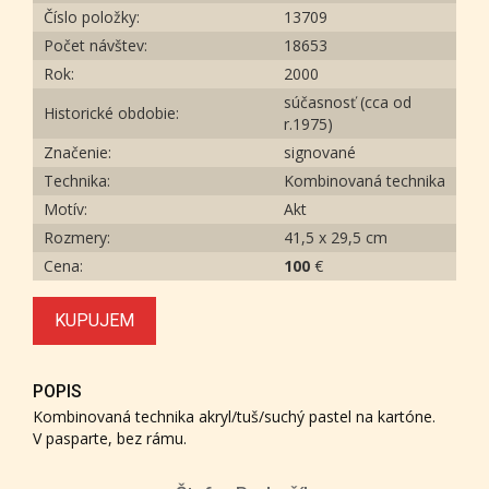
Číslo položky:
13709
Počet návštev:
18653
Rok:
2000
súčasnosť (cca od
Historické obdobie:
r.1975)
Značenie:
signované
Technika:
Kombinovaná technika
Motív:
Akt
Rozmery:
41,5 x 29,5 cm
Cena:
100
€
KUPUJEM
POPIS
Kombinovaná technika akryl/tuš/suchý pastel na kartóne.
V pasparte, bez rámu.