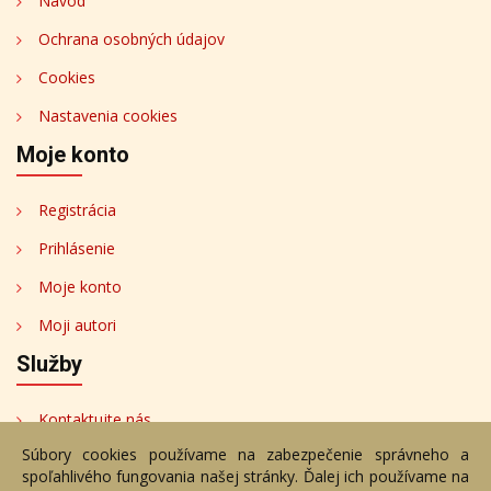
Návod
Ochrana osobných údajov
Cookies
Nastavenia cookies
Moje konto
Registrácia
Prihlásenie
Moje konto
Moji autori
Služby
Kontaktujte nás
Súbory cookies používame na zabezpečenie správneho a
Bezplatné poradenstvo
spoľahlivého fungovania našej stránky. Ďalej ich používame na