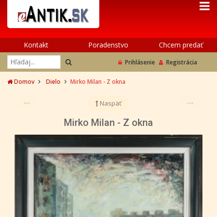
Kontakt
Poradenstvo
Chcem predať
Prihlásenie
Registrácia
Domov
Dielo
Mirko Milan - Z okna
Naspäť
Mirko Milan - Z okna