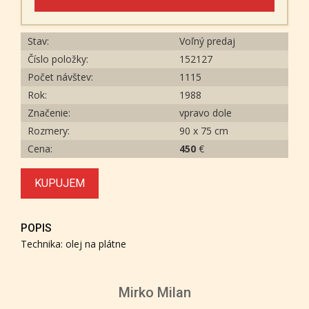
Stav:
Voľný predaj
Číslo položky:
152127
Počet návštev:
1115
Rok:
1988
Značenie:
vpravo dole
Rozmery:
90 x 75 cm
Cena:
450
€
KUPUJEM
POPIS
Technika: olej na plátne
Mirko Milan