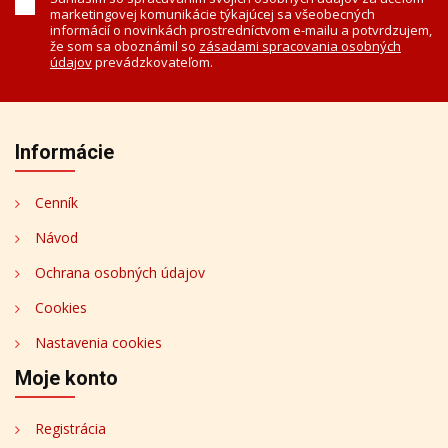
marketingovej komunikácie týkajúcej sa všeobecných
informácií o novinkách prostredníctvom e-mailu a potvrdzujem,
že som sa oboznámil so
zásadami spracovania osobných
údajov
prevádzkovateľom.
Informácie
Cenník
Návod
Ochrana osobných údajov
Cookies
Nastavenia cookies
Moje konto
Registrácia