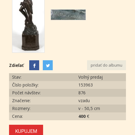
Zdieľať
pridať do albumu
Stav:
Voľný predaj
Číslo položky:
153963
Počet návštev:
876
Značenie:
vzadu
Rozmery:
v - 50,5 cm
Cena:
400
€
KUPUJEM