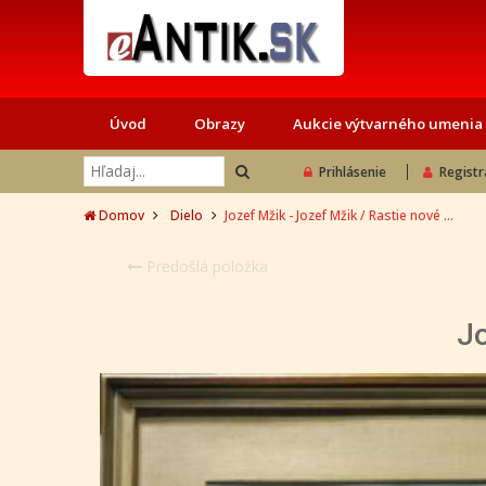
Úvod
Obrazy
Aukcie výtvarného umenia
Prihlásenie
Registr
Domov
Dielo
Jozef Mžik - Jozef Mžik / Rastie nové ...
Predošlá položka
Jo