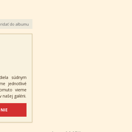
ridať do albumu
diela súdnym
me jednotlivé
 tomuto vieme
 našej galérii.
NIE