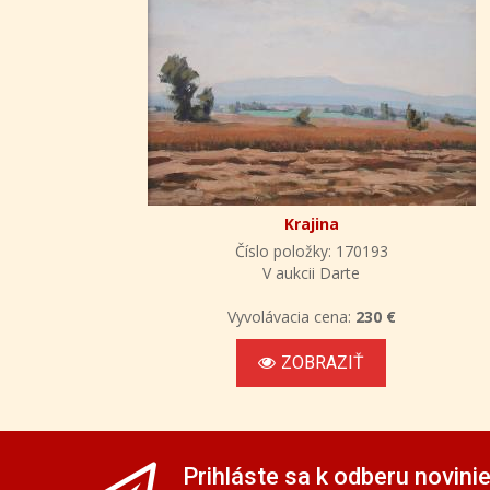
Krajina
Číslo položky: 170193
V aukcii Darte
Vyvolávacia cena:
230 €
ZOBRAZIŤ
Prihláste sa k odberu novini