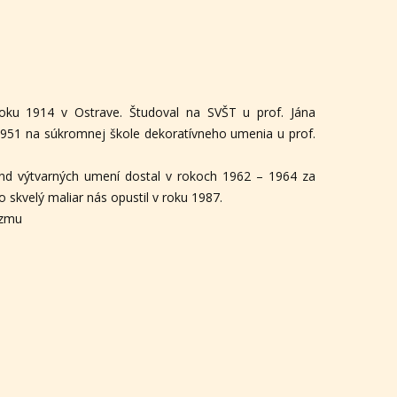
roku 1914 v Ostrave. Študoval na SVŠT u prof. Jána
951 na súkromnej škole dekoratívneho umenia u prof.
 fond výtvarných umení dostal v rokoch 1962 – 1964 za
 skvelý maliar nás opustil v roku 1987.
izmu