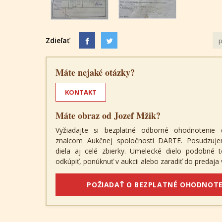
Zdieľať
p
Máte nejaké otázky?
KONTAKT
Máte obraz od Jozef Mžik?
Vyžiadajte si bezplatné odborné ohodnotenie 
znalcom Aukčnej spoločnosti DARTE. Posudzuje
diela aj celé zbierky. Umelecké dielo podobné
odkúpiť, ponúknuť v aukcii alebo zaradiť do predaja v
POŽIADAŤ O BEZPLATNÉ OHODNOTE