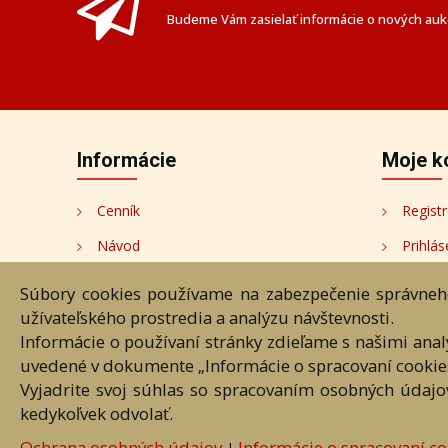
Budeme Vám zasielať informácie o nových aukc
Informácie
Moje k
Cenník
Registr
Návod
Prihlás
Ochrana osobných údajov
Moje k
Súbory cookies používame na zabezpečenie správneho
užívateľského prostredia a analýzu návštevnosti.
Cookies
Moji au
Informácie o používaní stránky zdieľame s našimi ana
Nastavenia cookies
uvedené v dokumente „Informácie o spracovaní cookie
Vyjadrite svoj súhlas so spracovaním osobných údajo
kedykoľvek odvolať.
Úvod
Návod
Cenník
O
Ochrana osobných údajov
Informácie o spracovaní co