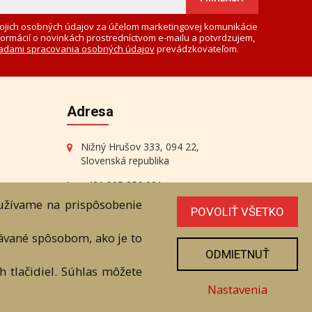
ojich osobných údajov za účelom marketingovej komunikácie
formácií o novinkách prostredníctvom e-mailu a potvrdzujem,
adami spracovania osobných údajov
prevádzkovateľom.
Adresa
Nižný Hrušov 333, 094 22,
Slovenská republika
+421 905 356 921
+421 905 959 101
oužívame na prispôsobenie
POVOLIŤ VŠETKO
eantik@eantik.sk
vávané spôsobom, ako je to
ODMIETNUŤ
 tlačidiel. Súhlas môžete
radenstvo
Biografie autorov
Nastavenia