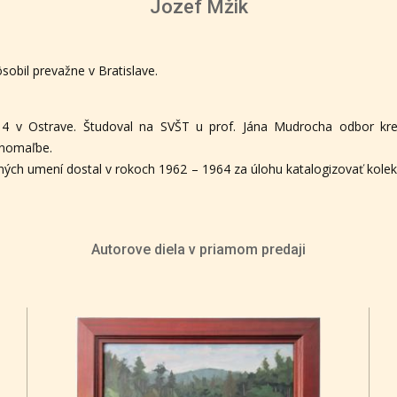
Jozef Mžik
sobil prevažne v Bratislave.
914 v Ostrave. Študoval na SVŠT u prof. Jána Mudrocha odbor kr
inomaľbe.
varných umení dostal v rokoch 1962 – 1964 za úlohu katalogizovať kolek
Autorove diela v priamom predaji