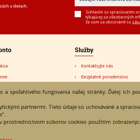
iách a dielach.
Súhlasím so spracúvaním sv
týkajúcej sa všeobecných in
že som sa oboznámil so
zás
onto
Služby
ácia
Kontaktujte nás
enie
Bezplatné poradenstvo
onto
 a spoľahlivého fungovania našej stránky. Ďalej ich p
tori
lytickými partnermi. Tieto údaje sú uchovávané a spraco
s“.
v prostredníctvom súborov cookies použitím zobrazených
bchodné podmienky
Ochrana os. údajov
Kontakt
Bezplatné po
okies
eAntik.sk © 2007 - 2026