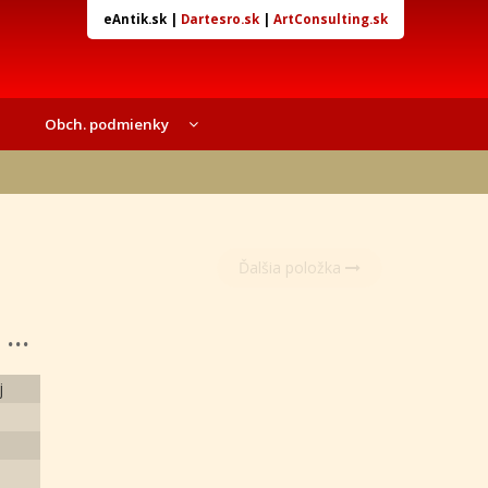
eAntik.sk
|
Dartesro.sk
|
ArtConsulting.sk
Obch. podmienky
Ďalšia položka
...
j