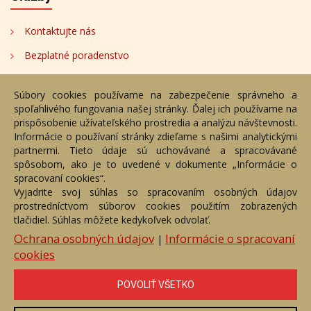
Kontaktujte nás
Bezplatné poradenstvo
Adresa
Súbory cookies používame na zabezpečenie správneho a
spoľahlivého fungovania našej stránky. Ďalej ich používame na
Nižný Hrušov 333, 094 22,
prispôsobenie užívateľského prostredia a analýzu návštevnosti.
Slovenská republika
Informácie o používaní stránky zdieľame s našimi analytickými
partnermi. Tieto údaje sú uchovávané a spracovávané
+421 905 356 921
spôsobom, ako je to uvedené v dokumente „Informácie o
+421 905 959 101
spracovaní cookies“.
eantik@eantik.sk
Vyjadrite svoj súhlas so spracovaním osobných údajov
prostredníctvom súborov cookies použitím zobrazených
tlačidiel. Súhlas môžete kedykoľvek odvolať.
Úvod
Návod
Cenník
Obchodné podmienky
Ochrana osobných údajov
Informácie o spracovaní
|
Ochrana os. údajov
Kontakt
Bezplatné poradenstvo
cookies
Biografie autorov
POVOLIŤ VŠETKO
eAntik.sk © 2007 - 2026
Akékoľvek používanie obrazových a textových súčastí tejto stránky je
podmienené výslovným súhlasom jej vlastníka. Všetky práva sú