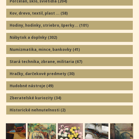
Porcelán, sklo, svietidlá
(204
)
Kov, drevo, textil, plast ...
(58
)
Hodiny, hodinky, striebro, šperky...
(101
)
Nábytok a doplnky
(302
)
Numizmatika, mince, bankovky
(41
)
Stará technika, zbrane, militaria
(67
)
Hračky, darčekové predmety
(30
)
Hudobné nástroje
(49
)
Zberateľské kuriozity
(34
)
Historické nehnuteľnosti
(2
)