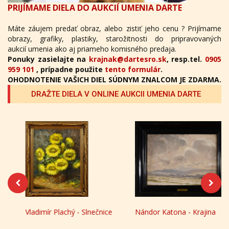
PRIJÍMAME DIELA DO AUKCIÍ UMENIA DARTE
Máte záujem predať obraz, alebo zistiť jeho cenu ? Prijímame
obrazy, grafiky, plastiky, starožitnosti do pripravovaných
aukcií umenia ako aj priameho komisného predaja.
Ponuky zasielajte na
krajnak@dartesro.sk
, resp.tel.
0905
959 101
, prípadne použite
tento formulár
.
OHODNOTENIE VAŠICH DIEL SÚDNYM ZNALCOM JE ZDARMA.
DRAŽTE DIELA V ONLINE AUKCII UMENIA DARTE
Vladimír Plachý - Slnečnice
Nándor Katona - Krajina