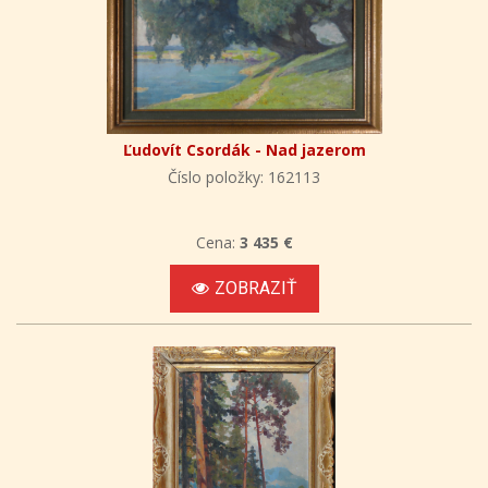
Ľudovít Csordák - Nad jazerom
Číslo položky: 162113
Cena:
3 435 €
ZOBRAZIŤ