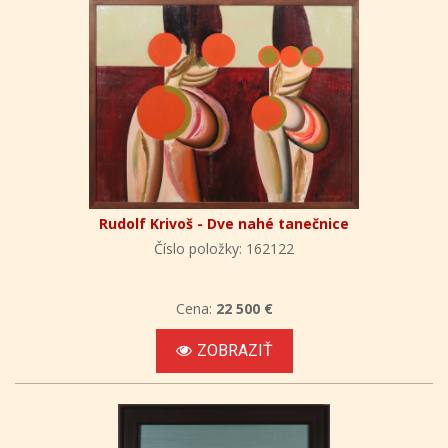
Rudolf Krivoš - Dve nahé tanečnice
Číslo položky: 162122
Cena:
22 500 €
ZOBRAZIŤ