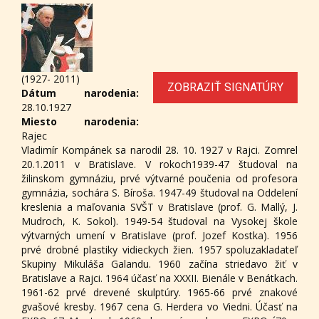
(1927- 2011)
ZOBRAZIŤ SIGNATÚRY
Dátum narodenia:
28.10.1927
Miesto narodenia:
Rajec
Vladimír Kompánek sa narodil 28. 10. 1927 v Rajci. Zomrel
20.1.2011 v Bratislave. V rokoch1939-47 študoval na
žilinskom gymnáziu, prvé výtvarné poučenia od profesora
gymnázia, sochára S. Bíroša. 1947-49 študoval na Oddelení
kreslenia a maľovania SVŠT v Bratislave (prof. G. Mallý, J.
Mudroch, K. Sokol). 1949-54 študoval na Vysokej škole
výtvarných umení v Bratislave (prof. Jozef Kostka). 1956
prvé drobné plastiky vidieckych žien. 1957 spoluzakladateľ
Skupiny Mikuláša Galandu. 1960 začína striedavo žiť v
Bratislave a Rajci. 1964 účasť na XXXII. Bienále v Benátkach.
1961-62 prvé drevené skulptúry. 1965-66 prvé znakové
gvašové kresby. 1967 cena G. Herdera vo Viedni. Účasť na