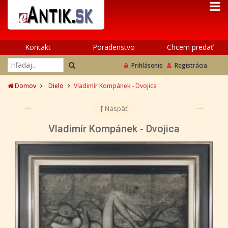
Kontakt
Poradenstvo
Chcem predať
Prihlásenie
Registrácia
Domov
Dielo
Vladimír Kompánek - Dvojica
Naspäť
Vladimír Kompánek - Dvojica