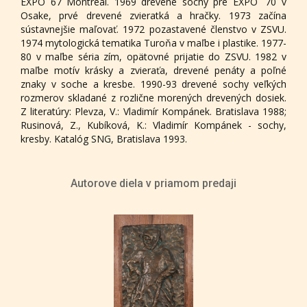
EXPO 67 Montreal. 1969 drevené sochy pre EXPO ´70 v
Osake, prvé drevené zvieratká a hračky. 1973 začína
sústavnejšie maľovať. 1972 pozastavené členstvo v ZSVU.
1974 mytologická tematika Turoňa v maľbe i plastike. 1977-
80 v maľbe séria zím, opätovné prijatie do ZSVU. 1982 v
maľbe motív krásky a zvieraťa, drevené penáty a poľné
znaky v soche a kresbe. 1990-93 drevené sochy veľkých
rozmerov skladané z rozlične morených drevených dosiek.
Z literatúry: Plevza, V.: Vladimír Kompánek. Bratislava 1988;
Rusinová, Z., Kubíková, K.: Vladimír Kompánek - sochy,
kresby. Katalóg SNG, Bratislava 1993.
Autorove diela v priamom predaji