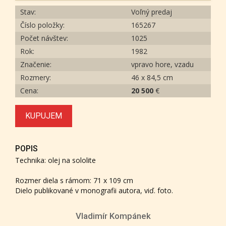
Stav:
Voľný predaj
Číslo položky:
165267
Počet návštev:
1025
Rok:
1982
Značenie:
vpravo hore, vzadu
Rozmery:
46 x 84,5 cm
Cena:
20 500
€
KUPUJEM
POPIS
Technika: olej na sololite
Rozmer diela s rámom: 71 x 109 cm
Dielo publikované v monografii autora, viď. foto.
Vladimír Kompánek