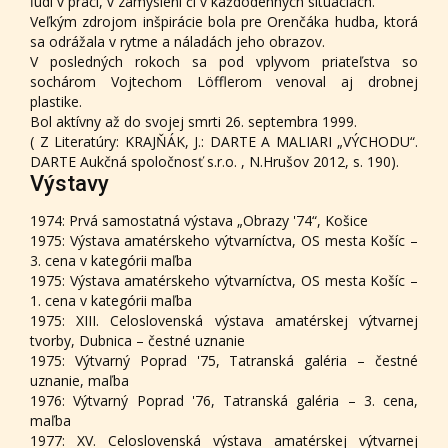
ľudí v práci, v zamyslení či v každodenných situáciách.
Veľkým zdrojom inšpirácie bola pre Orenčáka hudba, ktorá
sa odrážala v rytme a náladách jeho obrazov.
V posledných rokoch sa pod vplyvom priateľstva so
sochárom Vojtechom Löfflerom venoval aj drobnej
plastike.
Bol aktívny až do svojej smrti 26. septembra 1999.
( Z Literatúry: KRAJŇÁK, J.: DARTE A MALIARI „VÝCHODU“.
DARTE Aukčná spoločnosť s.r.o. , N.Hrušov 2012, s. 190).
Výstavy
1974: Prvá samostatná výstava „Obrazy '74“, Košice
1975: Výstava amatérskeho výtvarníctva, OS mesta Košíc –
3. cena v kategórii maľba
1975: Výstava amatérskeho výtvarníctva, OS mesta Košíc –
1. cena v kategórii maľba
1975: XIII. Celoslovenská výstava amatérskej výtvarnej
tvorby, Dubnica – čestné uznanie
1975: Výtvarný Poprad '75, Tatranská galéria – čestné
uznanie, maľba
1976: Výtvarný Poprad '76, Tatranská galéria – 3. cena,
maľba
1977: XV. Celoslovenská výstava amatérskej výtvarnej