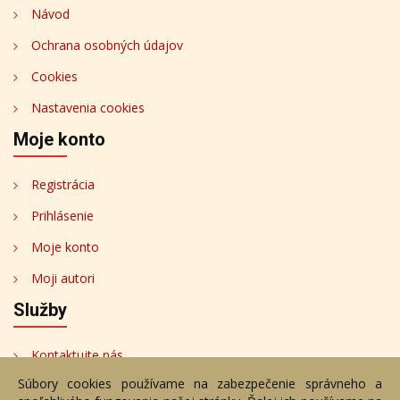
Návod
Ochrana osobných údajov
Cookies
Nastavenia cookies
Moje konto
Registrácia
Prihlásenie
Moje konto
Moji autori
Služby
Kontaktujte nás
Súbory cookies používame na zabezpečenie správneho a
Bezplatné poradenstvo