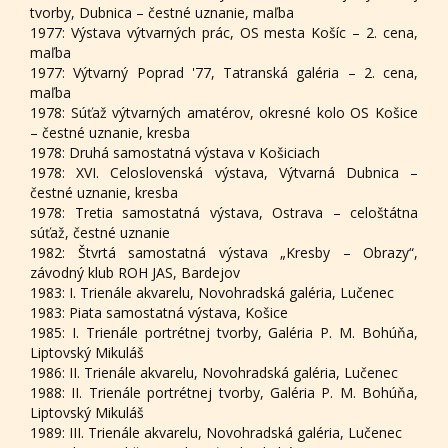
tvorby, Dubnica – čestné uznanie, maľba
1977: Výstava výtvarných prác, OS mesta Košíc – 2. cena,
maľba
1977: Výtvarný Poprad '77, Tatranská galéria – 2. cena,
maľba
1978: Súťaž výtvarných amatérov, okresné kolo OS Košice
– čestné uznanie, kresba
1978: Druhá samostatná výstava v Košiciach
1978: XVI. Celoslovenská výstava, Výtvarná Dubnica –
čestné uznanie, kresba
1978: Tretia samostatná výstava, Ostrava – celoštátna
súťaž, čestné uznanie
1982: Štvrtá samostatná výstava „Kresby – Obrazy“,
závodný klub ROH JAS, Bardejov
1983: I. Trienále akvarelu, Novohradská galéria, Lučenec
1983: Piata samostatná výstava, Košice
1985: I. Trienále portrétnej tvorby, Galéria P. M. Bohúňa,
Liptovský Mikuláš
1986: II. Trienále akvarelu, Novohradská galéria, Lučenec
1988: II. Trienále portrétnej tvorby, Galéria P. M. Bohúňa,
Liptovský Mikuláš
1989: III. Trienále akvarelu, Novohradská galéria, Lučenec