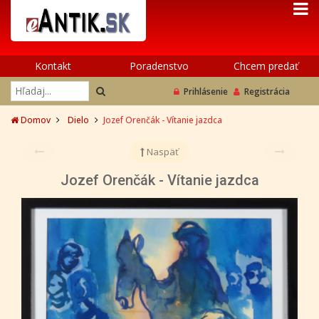
Kontakt
Poradenstvo
Chcem predať
Prihlásenie
Registrácia
Domov
Dielo
Jozef Orenčák - Vítanie jazdca
Naspäť
Jozef Orenčák - Vítanie jazdca