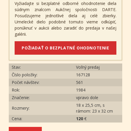
Vyžiadajte si bezplatné odborné ohodnotenie diela
súdnym znalcom Aukčnej spoločnosti DARTE.
Posudzujeme jednotlivé diela aj celé zbierky.
Umelecké dielo podobné tomuto vieme odkúpiť,
ponúknuť v aukcii alebo zaradiť do predaja v našej
galérii.
POŽIADAŤ O BEZPLATNÉ OHODNOTENIE
Stav:
Voľný predaj
Číslo položky:
167128
Počet návštev:
561
Rok:
1984
Značenie:
vpravo dole
18 x 25,5 cm, s
Rozmery:
rámom: 23 x 32 cm
Cena:
120
€