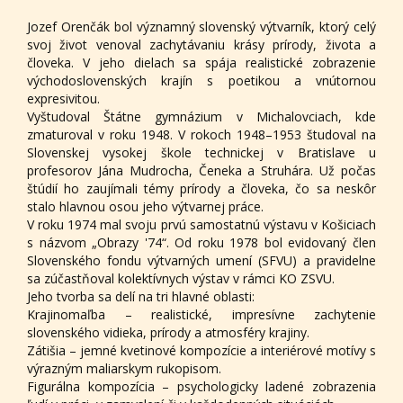
Jozef Orenčák bol významný slovenský výtvarník, ktorý celý
svoj život venoval zachytávaniu krásy prírody, života a
človeka. V jeho dielach sa spája realistické zobrazenie
východoslovenských krajín s poetikou a vnútornou
expresivitou.
Vyštudoval Štátne gymnázium v Michalovciach, kde
zmaturoval v roku 1948. V rokoch 1948–1953 študoval na
Slovenskej vysokej škole technickej v Bratislave u
profesorov Jána Mudrocha, Čeneka a Struhára. Už počas
štúdií ho zaujímali témy prírody a človeka, čo sa neskôr
stalo hlavnou osou jeho výtvarnej práce.
V roku 1974 mal svoju prvú samostatnú výstavu v Košiciach
s názvom „Obrazy '74“. Od roku 1978 bol evidovaný člen
Slovenského fondu výtvarných umení (SFVU) a pravidelne
sa zúčastňoval kolektívnych výstav v rámci KO ZSVU.
Jeho tvorba sa delí na tri hlavné oblasti:
Krajinomaľba – realistické, impresívne zachytenie
slovenského vidieka, prírody a atmosféry krajiny.
Zátišia – jemné kvetinové kompozície a interiérové motívy s
výrazným maliarskym rukopisom.
Figurálna kompozícia – psychologicky ladené zobrazenia