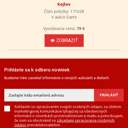
Kojšov
Číslo položky: 171028
V aukcii Darte
Vyvolávacia cena:
79 €
ZOBRAZIŤ
Prihláste sa k odberu noviniek
Budeme Vám zasielať informácie o nových aukciách a dielach.
Súhlasím so spracúvaním svojich osobných údajov za účelom
marketingovej komunikácie týkajúcej sa všeobecných
informácií o novinkách prostredníctvom e-mailu a potvrdzujem,
že som sa oboznámil so
zásadami spracovania osobných
údajov
prevádzkovateľom.