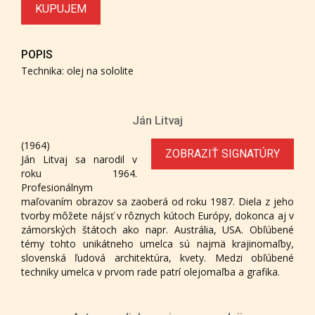
KUPUJEM
POPIS
Technika: olej na sololite
Ján Litvaj
(1964)
ZOBRAZIŤ SIGNATÚRY
Ján Litvaj sa narodil v
roku 1964.
Profesionálnym
maľovaním obrazov sa zaoberá od roku 1987. Diela z jeho
tvorby môžete nájsť v rôznych kútoch Európy, dokonca aj v
zámorských štátoch ako napr. Austrália, USA. Obľúbené
témy tohto unikátneho umelca sú najmä krajinomaľby,
slovenská ľudová architektúra, kvety. Medzi obľúbené
techniky umelca v prvom rade patrí olejomaľba a grafika.