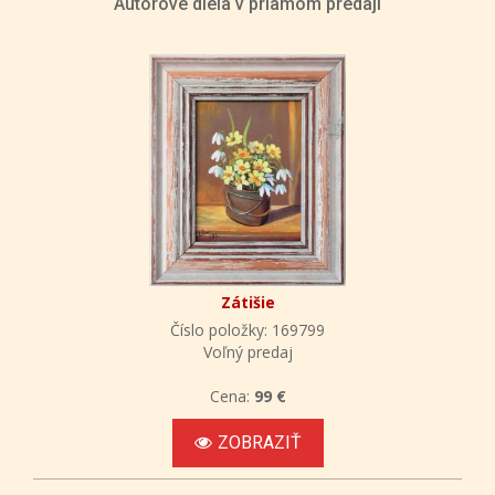
Autorove diela v priamom predaji
Zátišie
Číslo položky: 169799
Voľný predaj
Cena:
99 €
ZOBRAZIŤ