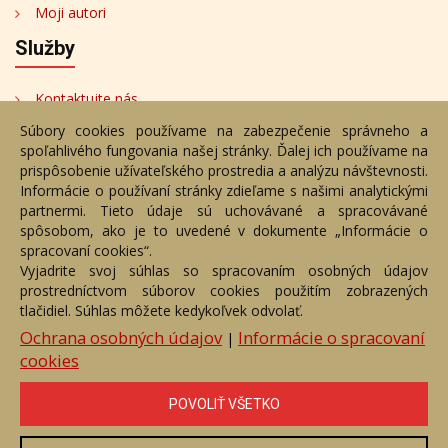
Moji autori
Služby
Kontaktujte nás
Súbory cookies používame na zabezpečenie správneho a
Bezplatné poradenstvo
spoľahlivého fungovania našej stránky. Ďalej ich používame na
Adresa
prispôsobenie užívateľského prostredia a analýzu návštevnosti.
Informácie o používaní stránky zdieľame s našimi analytickými
partnermi. Tieto údaje sú uchovávané a spracovávané
Nižný Hrušov 333, 094 22,
spôsobom, ako je to uvedené v dokumente „Informácie o
Slovenská republika
spracovaní cookies“.
Vyjadrite svoj súhlas so spracovaním osobných údajov
+421 905 356 921
prostredníctvom súborov cookies použitím zobrazených
+421 905 959 101
tlačidiel. Súhlas môžete kedykoľvek odvolať.
eantik@eantik.sk
Ochrana osobných údajov
Informácie o spracovaní
|
cookies
Úvod
Návod
Cenník
Obchodné podmienky
POVOLIŤ VŠETKO
Ochrana os. údajov
Kontakt
Bezplatné poradenstvo
Biografie autorov