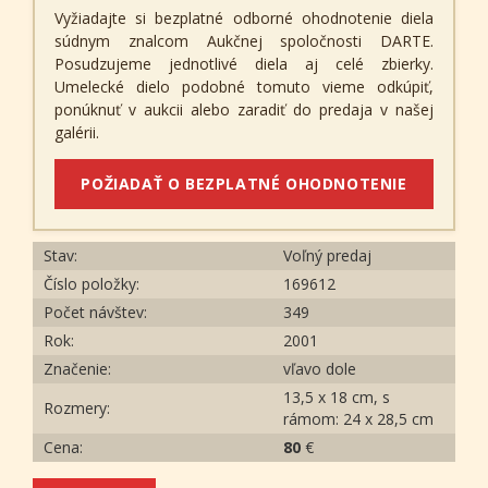
Vyžiadajte si bezplatné odborné ohodnotenie diela
súdnym znalcom Aukčnej spoločnosti DARTE.
Posudzujeme jednotlivé diela aj celé zbierky.
Umelecké dielo podobné tomuto vieme odkúpiť,
ponúknuť v aukcii alebo zaradiť do predaja v našej
galérii.
POŽIADAŤ O BEZPLATNÉ OHODNOTENIE
Stav:
Voľný predaj
Číslo položky:
169612
Počet návštev:
349
Rok:
2001
Značenie:
vľavo dole
13,5 x 18 cm, s
Rozmery:
rámom: 24 x 28,5 cm
Cena:
80
€