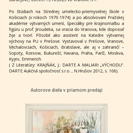
Po štúdiach na Strednej umelecko-priemyselnej škole v
Košiciach (v rokoch 1970-1974) a po absolvovaní Pražskej
akadémie výtvarných umení, špeciálky pre krajinomaľbu a
figúru u prof. Jiroudeka, sa vracia do Vranova, kde doposiaľ
žije a tvorí. Pôsobil ako asistent na Katedre výtvarnej
výchovy na PU v Prešove. Vystavoval v Prešove, Vranove,
Michalovciach, Košiciach, Bratislave, ale aj v zahraničí –
Sopoty, Rzesow, Bukurešť, Havana, Praha, Paríž, Moskva,
Kyjev, Emmerich.
( Z Literatúry: KRAJŇÁK, J.: DARTE A MALIARI „VÝCHODU“.
DARTE Aukčná spoločnosť s.r.o. , N.Hrušov 2012, s. 106).
Autorove diela v priamom predaji