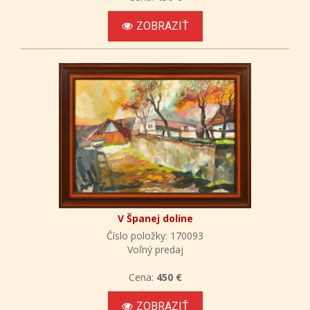
ZOBRAZIŤ
V Španej doline
Číslo položky: 170093
Voľný predaj
Cena:
450 €
ZOBRAZIŤ