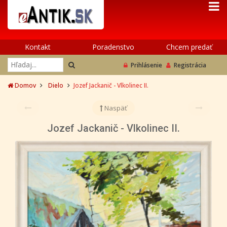
Kontakt
Poradenstvo
Chcem predať
Prihlásenie
Registrácia
Domov
Dielo
Jozef Jackanič - Vlkolinec II.
Naspäť
Jozef Jackanič - Vlkolinec II.