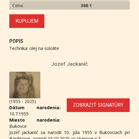
Cena:
360
€
KUPUJEM
POPIS
Technika: olej na sololite
Jozef Jackanič
(1955 - 2025)
ZOBRAZIŤ SIGNATÚRY
Dátum narodenia:
10.7.1955
Miesto narodenia:
Bukovce
Jozef Jackanič sa narodil 10. júla 1955 v Bukovciach pri
Bardejove, zomrel 15.10.2025 vo Vranove n.T.