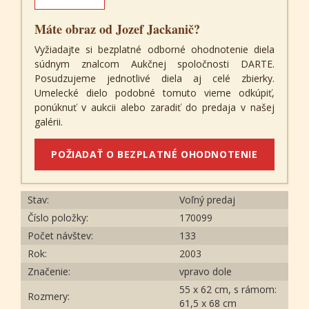
Máte obraz od Jozef Jackanič?
Vyžiadajte si bezplatné odborné ohodnotenie diela
súdnym znalcom Aukčnej spoločnosti DARTE.
Posudzujeme jednotlivé diela aj celé zbierky.
Umelecké dielo podobné tomuto vieme odkúpiť,
ponúknuť v aukcii alebo zaradiť do predaja v našej
galérii.
POŽIADAŤ O BEZPLATNÉ OHODNOTENIE
Stav:
Voľný predaj
Číslo položky:
170099
Počet návštev:
133
Rok:
2003
Značenie:
vpravo dole
55 x 62 cm, s rámom:
Rozmery:
61,5 x 68 cm