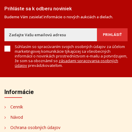
Prihláste sa k odberu noviniek
Budeme Vám zasielať informácie o nových aukciách a dielach.
Súhlasím so spracúvaním svojich osobných údajov za účelom
marketingovej komunikácie týkajúcej sa všeobecných
informácií o novinkách prostredníctvom e-mailu a potvrdzujem,
že som sa oboznámil so
zásadami spracovania osobných
údajov
prevádzkovateľom.
Informácie
Cenník
Návod
Ochrana osobných údajov