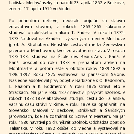
Ladislav Mednyánszky sa narodil 23. apríla 1852 v Beckove,
zomrel 17. apríla 1919 vo Viedni.
Po pohnutom detstve, neustále bojujúc so slabým
zdravotným stavom, v rokoch 1863-1865 súkromne
študoval u rakúskeho maliara T. Endera. V rokoch 1872-
1873 študoval na Akadémii výtvarných umení v Mníchove
(prof. A. Strähuber). Neustále cestoval medzi Ženevským
jazerom a Mníchovom, kvôli zdravotnému stavu. V rokoch
1873-1875 študoval na École des Beaux-Arts v Paríži. V
Paríži pôsobil do roku 1878 v prenajatom ateliéri na
Montmartre a potom ešte v období rokov 1889-1892 a
1896-1897. Roku 1875 vystavoval na parížskom Salóne.
Následne absolvoval prvý pobyt v Barbizone s O. Redonom,
L. Páalom a K. Bodmerom. V roku 1876 strávil leto v
Strážkach. Na jar v roku 1877 navštívil prvýkrát Szolnok. V
rokoch 1878-1879 absolvoval študijnú cestu do Talianska,
väčšinu času strávil v Ríme. V roku 1879 sa opäť vrátil na
Slovensko. Maľoval v Beckove, Strážkach a Šarišských
Jarovniciach, kde sa zoznámil so Szinyeim-Mersem. Na jar
roku 1880 navštívil po druhýkrát Szolnok. Odchádza opäť do
Talianska. V roku 1882 odišiel do Viedne a vystavoval na