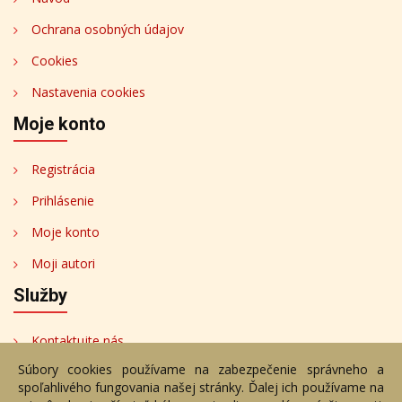
Ochrana osobných údajov
Cookies
Nastavenia cookies
Moje konto
Registrácia
Prihlásenie
Moje konto
Moji autori
Služby
Kontaktujte nás
Súbory cookies používame na zabezpečenie správneho a
Bezplatné poradenstvo
spoľahlivého fungovania našej stránky. Ďalej ich používame na