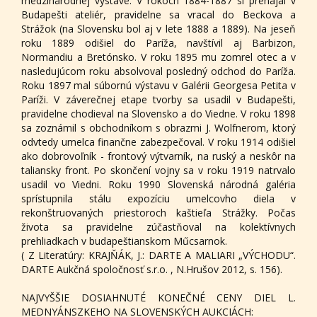
medzinárodnej výstave. V rokoch 1884-1887 si prenajal v
Budapešti ateliér, pravidelne sa vracal do Beckova a
Strážok (na Slovensku bol aj v lete 1888 a 1889). Na jeseň
roku 1889 odišiel do Paríža, navštívil aj Barbizon,
Normandiu a Bretónsko. V roku 1895 mu zomrel otec a v
nasledujúcom roku absolvoval posledný odchod do Paríža.
Roku 1897 mal súbornú výstavu v Galérii Georgesa Petita v
Paríži. V záverečnej etape tvorby sa usadil v Budapešti,
pravidelne chodieval na Slovensko a do Viedne. V roku 1898
sa zoznámil s obchodníkom s obrazmi J. Wolfnerom, ktorý
odvtedy umelca finančne zabezpečoval. V roku 1914 odišiel
ako dobrovoľník - frontový výtvarník, na ruský a neskôr na
taliansky front. Po skončení vojny sa v roku 1919 natrvalo
usadil vo Viedni. Roku 1990 Slovenská národná galéria
sprístupnila stálu expozíciu umelcovho diela v
rekonštruovaných priestoroch kaštieľa Strážky. Počas
života sa pravidelne zúčastňoval na kolektívnych
prehliadkach v budapeštianskom Műcsarnok.
( Z Literatúry: KRAJŇÁK, J.: DARTE A MALIARI „VÝCHODU“.
DARTE Aukčná spoločnosť s.r.o. , N.Hrušov 2012, s. 156).
NAJVYŠŠIE DOSIAHNUTÉ KONEČNÉ CENY DIEL L.
MEDNYÁNSZKEHO NA SLOVENSKÝCH AUKCIÁCH: