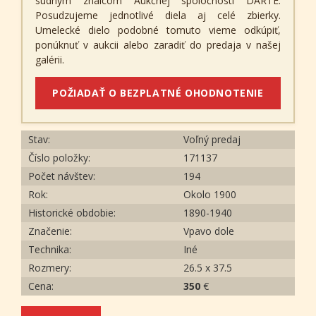
súdnym znalcom Aukčnej spoločnosti DARTE.
Posudzujeme jednotlivé diela aj celé zbierky.
Umelecké dielo podobné tomuto vieme odkúpiť,
ponúknuť v aukcii alebo zaradiť do predaja v našej
galérii.
POŽIADAŤ O BEZPLATNÉ OHODNOTENIE
Stav:
Voľný predaj
Číslo položky:
171137
Počet návštev:
194
Rok:
Okolo 1900
Historické obdobie:
1890-1940
Značenie:
Vpavo dole
Technika:
Iné
Rozmery:
26.5 x 37.5
Cena:
350
€