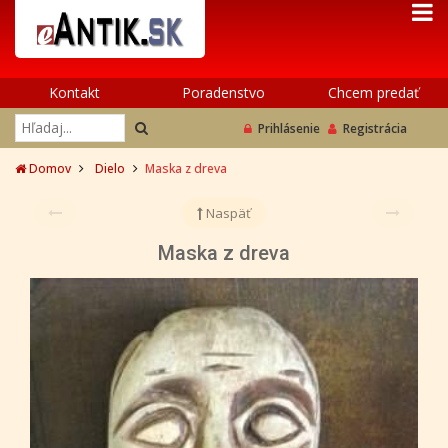
Kontakt
Poradenstvo
Chcem predať
Prihlásenie
Registrácia
Domov
Dielo
Maska z dreva
Naspäť
Maska z dreva