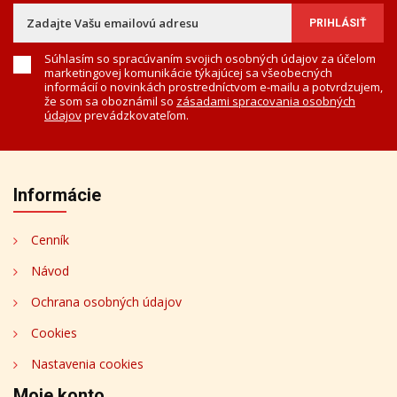
Súhlasím so spracúvaním svojich osobných údajov za účelom
marketingovej komunikácie týkajúcej sa všeobecných
informácií o novinkách prostredníctvom e-mailu a potvrdzujem,
že som sa oboznámil so
zásadami spracovania osobných
údajov
prevádzkovateľom.
Informácie
Cenník
Návod
Ochrana osobných údajov
Cookies
Nastavenia cookies
Moje konto