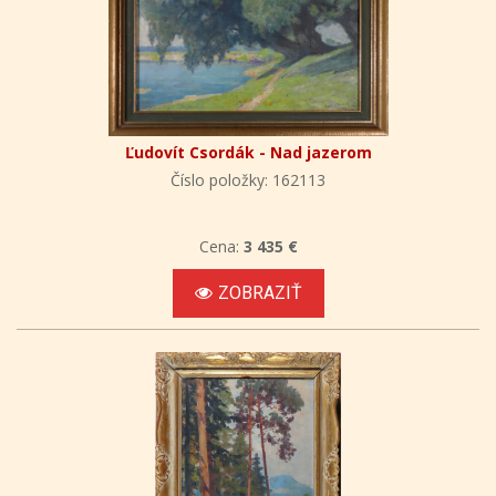
Ľudovít Csordák - Nad jazerom
Číslo položky: 162113
Cena:
3 435 €
ZOBRAZIŤ