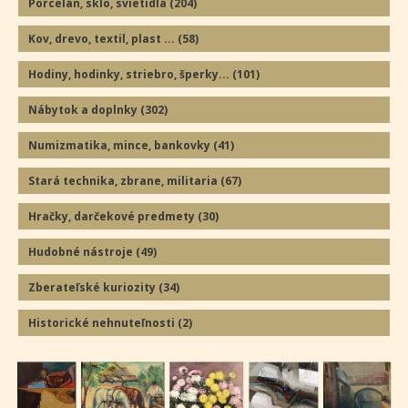
Porcelán, sklo, svietidlá
(204
)
Kov, drevo, textil, plast ...
(58
)
Hodiny, hodinky, striebro, šperky...
(101
)
Nábytok a doplnky
(302
)
Numizmatika, mince, bankovky
(41
)
Stará technika, zbrane, militaria
(67
)
Hračky, darčekové predmety
(30
)
Hudobné nástroje
(49
)
Zberateľské kuriozity
(34
)
Historické nehnuteľnosti
(2
)