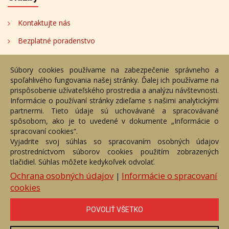
Kontaktujte nás
Bezplatné poradenstvo
Adresa
Súbory cookies používame na zabezpečenie správneho a
spoľahlivého fungovania našej stránky. Ďalej ich používame na
Nižný Hrušov 333, 094 22,
prispôsobenie užívateľského prostredia a analýzu návštevnosti.
Slovenská republika
Informácie o používaní stránky zdieľame s našimi analytickými
partnermi. Tieto údaje sú uchovávané a spracovávané
+421 905 356 921
spôsobom, ako je to uvedené v dokumente „Informácie o
+421 905 959 101
spracovaní cookies“.
eantik@eantik.sk
Vyjadrite svoj súhlas so spracovaním osobných údajov
prostredníctvom súborov cookies použitím zobrazených
tlačidiel. Súhlas môžete kedykoľvek odvolať.
Úvod
Návod
Cenník
Obchodné podmienky
Ochrana osobných údajov
Informácie o spracovaní
|
Ochrana os. údajov
Kontakt
Bezplatné poradenstvo
cookies
Biografie autorov
POVOLIŤ VŠETKO
eAntik.sk © 2007 - 2026
Akékoľvek používanie obrazových a textových súčastí tejto stránky je
podmienené výslovným súhlasom jej vlastníka. Všetky práva sú