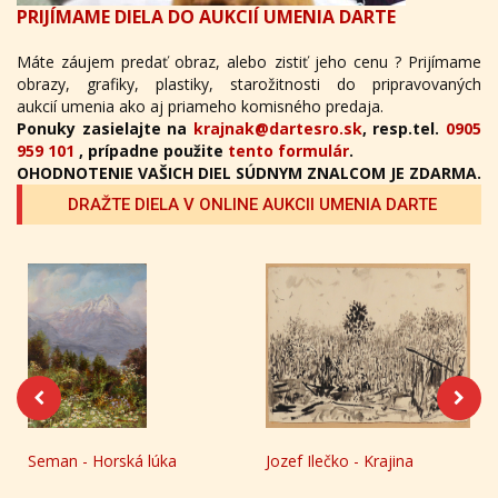
PRIJÍMAME DIELA DO AUKCIÍ UMENIA DARTE
Máte záujem predať obraz, alebo zistiť jeho cenu ? Prijímame
obrazy, grafiky, plastiky, starožitnosti do pripravovaných
aukcií umenia ako aj priameho komisného predaja.
Ponuky zasielajte na
krajnak@dartesro.sk
, resp.tel.
0905
959 101
, prípadne použite
tento formulár
.
OHODNOTENIE VAŠICH DIEL SÚDNYM ZNALCOM JE ZDARMA.
DRAŽTE DIELA V ONLINE AUKCII UMENIA DARTE
Seman - Horská lúka
Jozef Ilečko - Krajina