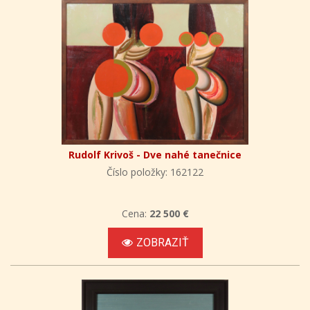
Rudolf Krivoš - Dve nahé tanečnice
Číslo položky: 162122
Cena:
22 500 €
ZOBRAZIŤ