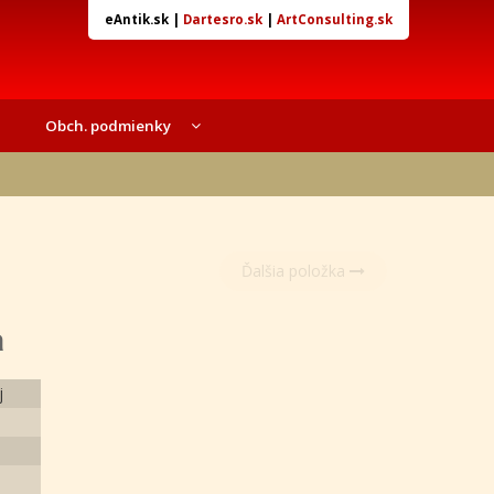
eAntik.sk
|
Dartesro.sk
|
ArtConsulting.sk
Obch. podmienky
Ďalšia položka
a
j