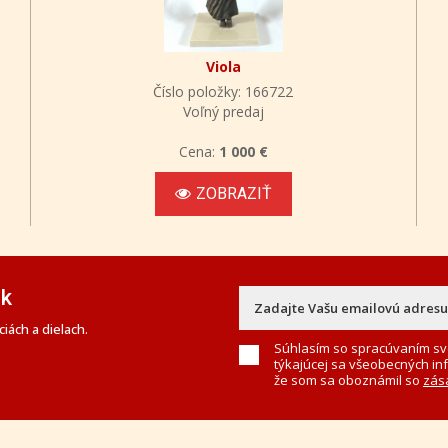
Viola
Číslo položky: 166722
Voľný predaj
Cena:
1 000 €
ZOBRAZIŤ
ek
iách a dielach.
Súhlasím so spracúvaním sv
týkajúcej sa všeobecných in
že som sa oboznámil so
zás