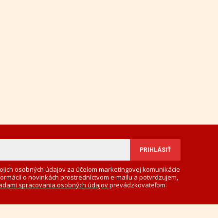
ojich osobných údajov za účelom marketingovej komunikácie
formácií o novinkách prostredníctvom e-mailu a potvrdzujem,
adami spracovania osobných údajov
prevádzkovateľom.