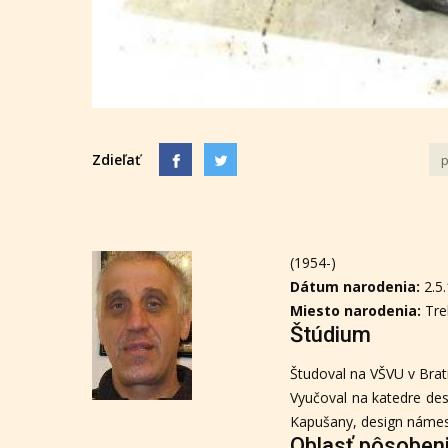
Zdieľať
p
(1954-)
Dátum narodenia:
2.5
Miesto narodenia:
Tre
Štúdium
Študoval na VŠVU v Brati
Vyučoval na katedre des
Kapušany, design námest
Oblasť pôsoben