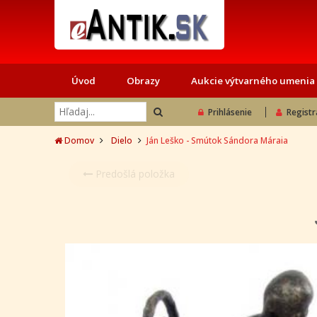
Úvod
Obrazy
Aukcie výtvarného umenia
Prihlásenie
Registr
Domov
Dielo
Ján Leško - Smútok Sándora Máraia
Predošlá položka