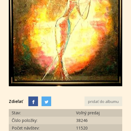
Zdieľať
pridať do albumu
Stav:
Voľný predaj
Číslo položky:
38246
Počet návštev:
11520