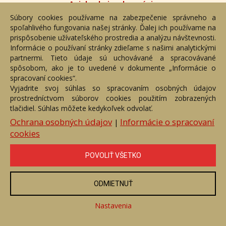
Anjel pokoja a harmónie
Číslo položky: 56184
Súbory cookies používame na zabezpečenie správneho a
Predané
spoľahlivého fungovania našej stránky. Ďalej ich používame na
prispôsobenie užívateľského prostredia a analýzu návštevnosti.
Cena:
100 €
Informácie o používaní stránky zdieľame s našimi analytickými
partnermi. Tieto údaje sú uchovávané a spracovávané
spôsobom, ako je to uvedené v dokumente „Informácie o
ZOBRAZIŤ
spracovaní cookies“.
Vyjadrite svoj súhlas so spracovaním osobných údajov
prostredníctvom súborov cookies použitím zobrazených
tlačidiel. Súhlas môžete kedykoľvek odvolať.
Ochrana osobných údajov
Informácie o spracovaní
|
cookies
POVOLIŤ VŠETKO
ODMIETNUŤ
Nastavenia
Anjel lásky
Číslo položky: 55870