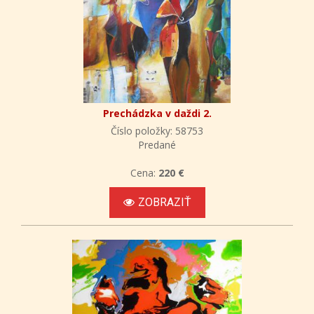
Prechádzka v daždi 2.
Číslo položky: 58753
Predané
Cena:
220 €
ZOBRAZIŤ