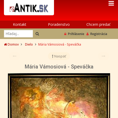
Kontakt
Poradenstvo
Chcem predať
Prihlásenie
Registrácia
Domov
Dielo
Mária Vámosiová - Speváčka
Naspäť
Mária Vámosiová - Speváčka