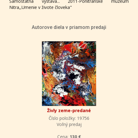
Samostatná výstava... 2011-Ponitranské múzeum
Nitra,,Umenie v živote človeka"
Autorove diela v priamom predaji
Živly zeme-predané
Číslo položky: 19756
Voľný predaj
Cena:
130 €