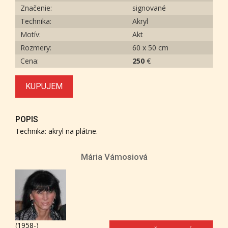
Značenie:
signované
Technika:
Akryl
Motív:
Akt
Rozmery:
60 x 50 cm
Cena:
250
€
KUPUJEM
POPIS
Technika: akryl na plátne.
Mária Vámosiová
(1958-)