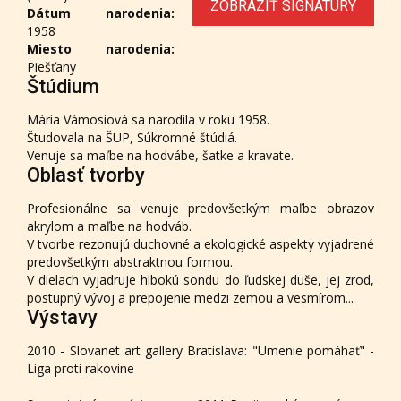
ZOBRAZIŤ SIGNATÚRY
Dátum narodenia:
1958
Miesto narodenia:
Piešťany
Štúdium
Mária Vámosiová sa narodila v roku 1958.
Študovala na ŠUP, Súkromné štúdiá.
Venuje sa maľbe na hodvábe, šatke a kravate.
Oblasť tvorby
Profesionálne sa venuje predovšetkým maľbe obrazov
akrylom a maľbe na hodváb.
V tvorbe rezonujú duchovné a ekologické aspekty vyjadrené
predovšetkým abstraktnou formou.
V dielach vyjadruje hlbokú sondu do ľudskej duše, jej zrod,
postupný vývoj a prepojenie medzi zemou a vesmírom...
Výstavy
2010 - Slovanet art gallery Bratislava: "Umenie pomáhať" -
Liga proti rakovine