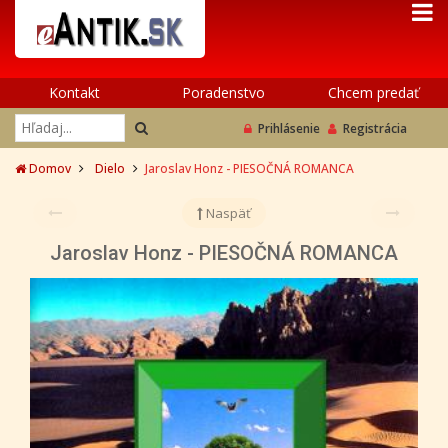
Kontakt
Poradenstvo
Chcem predať
Prihlásenie
Registrácia
Domov
Dielo
Jaroslav Honz - PIESOČNÁ ROMANCA
Naspäť
Jaroslav Honz - PIESOČNÁ ROMANCA