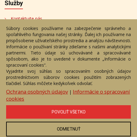
Služby
Kontaktujte nás
Súbory cookies používame na zabezpečenie správneho a
Bezplatné poradenstvo
spoľahlivého fungovania našej stránky. Ďalej ich používame na
Adresa
prispôsobenie užívateľského prostredia a analýzu návštevnosti.
Informácie o používaní stránky zdieľame s našimi analytickými
partnermi. Tieto údaje sú uchovávané a spracovávané
Nižný Hrušov 333, 094 22,
spôsobom, ako je to uvedené v dokumente „Informácie o
Slovenská republika
spracovaní cookies“.
Vyjadrite svoj súhlas so spracovaním osobných údajov
+421 905 356 921
prostredníctvom súborov cookies použitím zobrazených
+421 905 959 101
tlačidiel. Súhlas môžete kedykoľvek odvolať.
eantik@eantik.sk
Ochrana osobných údajov
Informácie o spracovaní
|
cookies
Úvod
Návod
Cenník
Obchodné podmienky
POVOLIŤ VŠETKO
Ochrana os. údajov
Kontakt
Bezplatné poradenstvo
Biografie autorov
ODMIETNUŤ
eAntik.sk © 2007 - 2026
Akékoľvek používanie obrazových a textových súčastí tejto stránky je