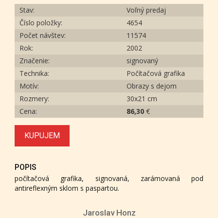
Stav:
Voľný predaj
Číslo položky:
4654
Počet návštev:
11574
Rok:
2002
Značenie:
signovaný
Technika:
Počítačová grafika
Motív:
Obrazy s dejom
Rozmery:
30x21 cm
Cena:
86,30
€
KUPUJEM
POPIS
počítačová grafika, signovaná, zarámovaná pod
antireflexným sklom s paspartou.
Jaroslav Honz