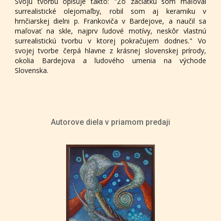
Svoju tvorbu opisuje takto: "Zo začiatku som maľoval
surrealistické olejomaľby, robil som aj keramiku v
hrnčiarskej dielni p. Frankoviča v Bardejove, a naučil sa
maľovať na skle, najprv ľudové motívy, neskôr vlastnú
surrealistickú tvorbu v ktorej pokračujem dodnes." Vo
svojej tvorbe čerpá hlavne z krásnej slovenskej prírody,
okolia Bardejova a ľudového umenia na východe
Slovenska.
Autorove diela v priamom predaji