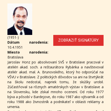
(1951-)
ZOBRAZIŤ SIGNATÚRY
Dátum narodenia:
10.4.1951
Miesto narodenia:
Bratislava
Jaroslav Honz po absolvovaní SVŠ v Bratislave pracoval v
ateliéri akad. soch. a reštaurátora Rybárika a navštevoval
ateliér akad. mal. A. Brunovského, ktorý ho odporúčal na
VŠVU v Bratislave. Z politických dôvodov sa ani na štvrtýkrát
na školu nedostal, napriek tomu, že skúšky urobil.
Zúčastňoval sa rôznych amatérskych výstav v Bratislave a
na Slovensku, kde získal mnoho ocenení. Od roku 1977
býva a pôsobí v Bardejove, do roku 1987 ako výtvarník a od
roku 1988 ako živnostník a podnikateľ v oblasti reklamy a
umenia.