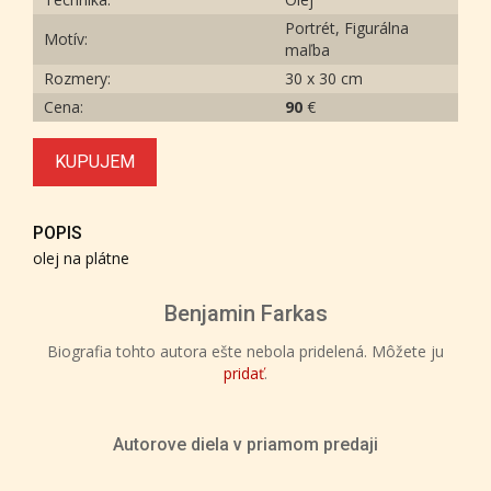
Portrét, Figurálna
Motív:
maľba
Rozmery:
30 x 30 cm
Cena:
90
€
KUPUJEM
POPIS
olej na plátne
Benjamin Farkas
Biografia tohto autora ešte nebola pridelená. Môžete ju
pridať
.
Autorove diela v priamom predaji