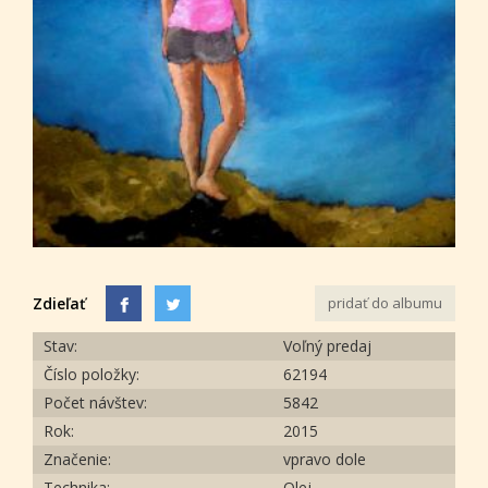
Zdieľať
pridať do albumu
Stav:
Voľný predaj
Číslo položky:
62194
Počet návštev:
5842
Rok:
2015
Značenie:
vpravo dole
Technika:
Olej