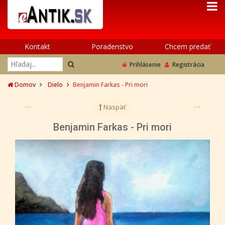
Kontakt
Poradenstvo
Chcem predať
Prihlásenie
Registrácia
Domov
Dielo
Benjamin Farkas - Pri mori
Naspäť
Benjamin Farkas - Pri mori