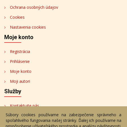
Ochrana osobných údajov
Cookies
Nastavenia cookies
Moje konto
Registrácia
Prihlásenie
Moje konto
Moji autori
Služby
Kontaktujte nás
Súbory cookies používame na zabezpečenie správneho a
Bezplatné poradenstvo
spoľahlivého fungovania našej stránky. Ďalej ich používame na
Adresa
prispôsobenie užívateľského prostredia a analýzu návštevnosti.