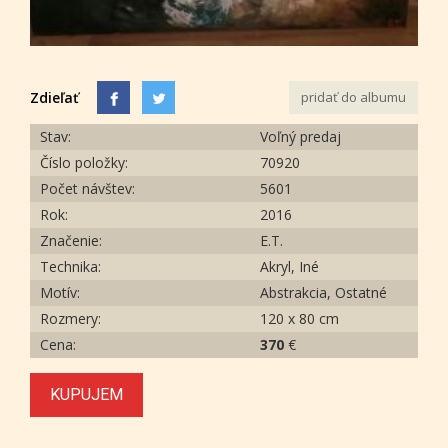
Zdieľať
pridať do albumu
Stav:
Voľný predaj
Číslo položky:
70920
Počet návštev:
5601
Rok:
2016
Značenie:
E.T.
Technika:
Akryl, Iné
Motív:
Abstrakcia, Ostatné
Rozmery:
120 x 80 cm
Cena:
370
€
KUPUJEM