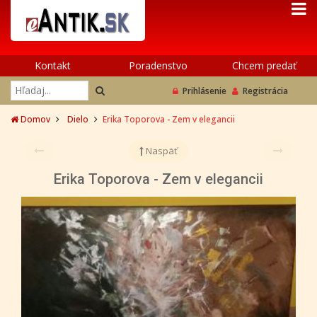
Kontakt
Poradenstvo
Chcem predať
Prihlásenie
Registrácia
Domov
Dielo
Erika Toporova - Zem v elegancii
Naspäť
Erika Toporova - Zem v elegancii