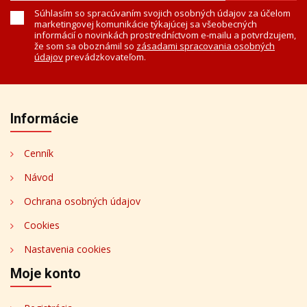
Súhlasím so spracúvaním svojich osobných údajov za účelom
marketingovej komunikácie týkajúcej sa všeobecných
informácií o novinkách prostredníctvom e-mailu a potvrdzujem,
že som sa oboznámil so
zásadami spracovania osobných
údajov
prevádzkovateľom.
Informácie
Cenník
Návod
Ochrana osobných údajov
Cookies
Nastavenia cookies
Moje konto