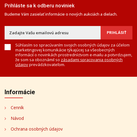
Prihláste sa k odberu noviniek
Budeme Vám zasielať informácie o nových aukciách a dielach.
Súhlasím so spracúvaním svojich osobných údajov za účelom
marketingovej komunikácie týkajúcej sa všeobecných
informácií o novinkách prostredníctvom e-mailu a potvrdzujem,
že som sa oboznámil so
zásadami spracovania osobných
údajov
prevádzkovateľom.
Informácie
Cenník
Návod
Ochrana osobných údajov