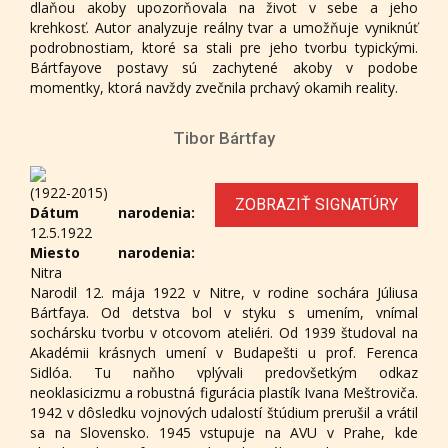
dlaňou akoby upozorňovala na život v sebe a jeho
krehkosť. Autor analyzuje reálny tvar a umožňuje vyniknúť
podrobnostiam, ktoré sa stali pre jeho tvorbu typickými.
Bártfayove postavy sú zachytené akoby v podobe
momentky, ktorá navždy zvečnila prchavý okamih reality.
Tibor Bártfay
(1922-2015)
ZOBRAZIŤ SIGNATÚRY
Dátum narodenia:
12.5.1922
Miesto narodenia:
Nitra
Narodil 12. mája 1922 v Nitre, v rodine sochára Júliusa
Bártfaya. Od detstva bol v styku s umením, vnímal
sochársku tvorbu v otcovom ateliéri. Od 1939 študoval na
Akadémii krásnych umení v Budapešti u prof. Ferenca
Sidlóa. Tu naňho vplývali predovšetkým odkaz
neoklasicizmu a robustná figurácia plastík Ivana Meštroviča.
1942 v dôsledku vojnových udalostí štúdium prerušil a vrátil
sa na Slovensko. 1945 vstupuje na AVU v Prahe, kde