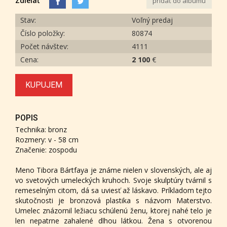
Zdieľať
pridať do albumu
Stav:
Voľný predaj
Číslo položky:
80874
Počet návštev:
4111
Cena:
2 100
€
KUPUJEM
POPIS
Technika: bronz
Rozmery: v - 58 cm
Značenie: zospodu
Meno Tibora Bártfaya je známe nielen v slovenských, ale aj
vo svetových umeleckých kruhoch. Svoje skulptúry tvárnil s
remeselným citom, dá sa uviesť až láskavo. Príkladom tejto
skutočnosti je bronzová plastika s názvom Materstvo.
Umelec znázornil ležiacu schúlenú ženu, ktorej nahé telo je
len nepatrne zahalené dlhou látkou. Žena s otvorenou