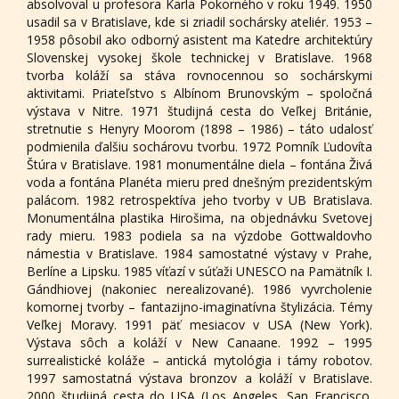
absolvoval u profesora Karla Pokorného v roku 1949. 1950
usadil sa v Bratislave, kde si zriadil sochársky ateliér. 1953 –
1958 pôsobil ako odborný asistent ma Katedre architektúry
Slovenskej vysokej škole technickej v Bratislave. 1968
tvorba koláží sa stáva rovnocennou so sochárskymi
aktivitami. Priateľstvo s Albínom Brunovským – spoločná
výstava v Nitre. 1971 študijná cesta do Veľkej Británie,
stretnutie s Henyry Moorom (1898 – 1986) – táto udalosť
podmienila ďalšiu sochárovu tvorbu. 1972 Pomník Ľudovíta
Štúra v Bratislave. 1981 monumentálne diela – fontána Živá
voda a fontána Planéta mieru pred dnešným prezidentským
palácom. 1982 retrospektíva jeho tvorby v UB Bratislava.
Monumentálna plastika Hirošima, na objednávku Svetovej
rady mieru. 1983 podiela sa na výzdobe Gottwaldovho
námestia v Bratislave. 1984 samostatné výstavy v Prahe,
Berlíne a Lipsku. 1985 víťazí v súťaži UNESCO na Pamätník I.
Gándhiovej (nakoniec nerealizované). 1986 vyvrcholenie
komornej tvorby – fantazijno-imaginatívna štylizácia. Témy
Veľkej Moravy. 1991 päť mesiacov v USA (New York).
Výstava sôch a koláží v New Canaane. 1992 – 1995
surrealistické koláže – antická mytológia i támy robotov.
1997 samostatná výstava bronzov a koláží v Bratislave.
2000 študijná cesta do USA (Los Angeles, San Francisco.