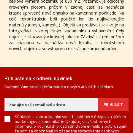
celková výmera pozemku je 650 m2. Pozemok je oplotený
dreveným plotom, pričom v zadnej časti sa nachádza
krásne upravené nové ohnisko na kamennom podklade. Na
celú rekonštrukciu boli použité len tie najkvalitnejšie
materiály (drevo, kameň,..). Objekt sa predáva tak ako je na
fotografiách s kompletným zariadením a vybavením!! Celý
objekt je situovaný v krásnej lokalite Zázrivá - stred, pričom
za chalupou sa nachádza nová lokalita s množstvom
nových objektov so vstupom cez krásnu kamennú bránu.
Prihláste sa k odberu noviniek
Budeme Vám zasielať informácie o nových aukciách a dielach.
Súhlasím so spracúvaním svojich osobných údajov za účelom
marketingovej komunikácie týkajúcej sa všeobecných
informácií o novinkách prostredníctvom e-mailu a potvrdzujem,
že som sa oboznámil so
zásadami spracovania osobných