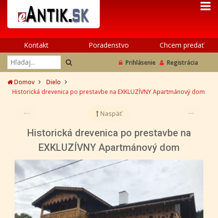
Kontakt
Poradenstvo
Chcem predať
Prihlásenie
Registrácia
Domov
Dielo
Historická drevenica po prestavbe na EXKLUZÍVNY Apartmánový dom
Naspäť
Historická drevenica po prestavbe na
EXKLUZÍVNY Apartmánový dom