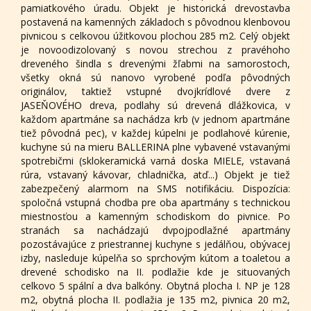
pamiatkového úradu. Objekt je historická drevostavba
postavená na kamenných základoch s pôvodnou klenbovou
pivnicou s celkovou úžitkovou plochou 285 m2. Celý objekt
je novoodizolovaný s novou strechou z pravéhoho
dreveného šindla s drevenými žľabmi na samorostoch,
všetky okná sú nanovo vyrobené podľa pôvodných
originálov, taktiež vstupné dvojkrídlové dvere z
JASEŇOVÉHO dreva, podlahy sú drevená dlážkovica, v
každom apartmáne sa nachádza krb (v jednom apartmáne
tiež pôvodná pec), v každej kúpelni je podlahové kúrenie,
kuchyne sú na mieru BALLERINA plne vybavené vstavanými
spotrebičmi (sklokeramická varná doska MIELE, vstavaná
rúra, vstavaný kávovar, chladnička, atď...) Objekt je tiež
zabezpečený alarmom na SMS notifikáciu. Dispozícia:
spoločná vstupná chodba pre oba apartmány s technickou
miestnosťou a kamenným schodiskom do pivnice. Po
stranách sa nachádzajú dvpojpodlažné apartmány
pozostávajúce z priestrannej kuchyne s jedálňou, obývacej
izby, nasleduje kúpelňa so sprchovým kútom a toaletou a
drevené schodisko na II. podlažie kde je situovaných
celkovo 5 spální a dva balkóny. Obytná plocha I. NP je 128
m2, obytná plocha II. podlažia je 135 m2, pivnica 20 m2,