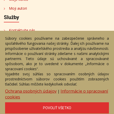
Moji autori
Služby
Kontaktujte nás
Súbory cookies používame na zabezpečenie správneho a
Bezplatné poradenstvo
spoľahlivého fungovania našej stránky. Ďalej ich používame na
Adresa
prispôsobenie užívateľského prostredia a analýzu návštevnosti.
Informácie o používaní stránky zdieľame s našimi analytickými
partnermi. Tieto údaje sú uchovávané a spracovávané
Nižný Hrušov 333, 094 22,
spôsobom, ako je to uvedené v dokumente „Informácie o
Slovenská republika
spracovaní cookies“.
Vyjadrite svoj súhlas so spracovaním osobných údajov
+421 905 356 921
prostredníctvom súborov cookies použitím zobrazených
+421 905 959 101
tlačidiel. Súhlas môžete kedykoľvek odvolať.
eantik@eantik.sk
Ochrana osobných údajov
Informácie o spracovaní
|
cookies
Úvod
Návod
Cenník
Obchodné podmienky
POVOLIŤ VŠETKO
Ochrana os. údajov
Kontakt
Bezplatné poradenstvo