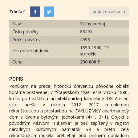
Zdieľať
pridať do albumu
Stav:
Voľný predaj
Číslo položky:
88491
Počet návštev:
4993
1890-1940, 19.
Historické obdobie:
storočie
Cena:
230 000
€
POPIS
Ponúkam na predaj hitorickú drevenicu pôvodne objekt
horárne postavenej v "Štajerskom štýle" ešte v roku 1880,
ktorá pod záštitou architektonickej kancelárie DK Ateliér,
s.r.o. prešla v rokoch 2012 -2017 kompletnou
rekonštruckiou a prestavbou na EXKLUZÍVNY apartmánový
dom s dvoma bytovými jednotkami (4+1, 3+1). Objekt s
pôvodným názvom "Hájenka" je tiež zapísaný v registri
národných kultúrnych pamiatok SR a preto celá
rekonštrukcia musela prebiehať pod prísnym dohľadom