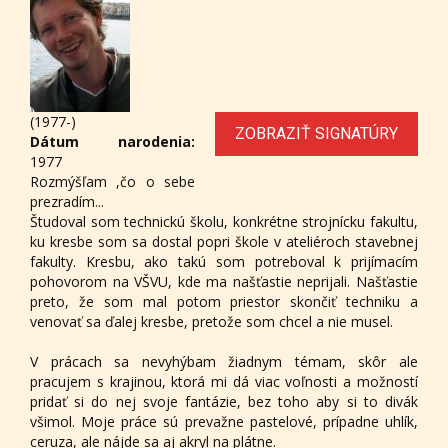
(1977-)
ZOBRAZIŤ SIGNATÚRY
Dátum narodenia:
1977
Rozmýšľam ,čo o sebe
prezradím...
Študoval som technickú školu, konkrétne strojnícku fakultu,
ku kresbe som sa dostal popri škole v ateliéroch stavebnej
fakulty. Kresbu, ako takú som potreboval k prijímacím
pohovorom na VŠVU, kde ma našťastie neprijali. Našťastie
preto, že som mal potom priestor skončiť techniku a
venovať sa ďalej kresbe, pretože som chcel a nie musel.
V prácach sa nevyhýbam žiadnym témam, skôr ale
pracujem s krajinou, ktorá mi dá viac voľnosti a možností
pridať si do nej svoje fantázie, bez toho aby si to divák
všimol. Moje práce sú prevažne pastelové, prípadne uhlík,
ceruza, ale nájde sa aj akryl na plátne.