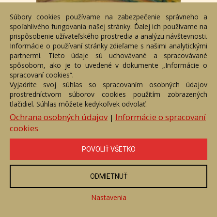
Súbory cookies používame na zabezpečenie správneho a
spoľahlivého fungovania našej stránky. Ďalej ich používame na
Pole za dedinou
prispôsobenie užívateľského prostredia a analýzu návštevnosti.
Číslo položky: 6410
Informácie o používaní stránky zdieľame s našimi analytickými
Voľný predaj
partnermi. Tieto údaje sú uchovávané a spracovávané
spôsobom, ako je to uvedené v dokumente „Informácie o
Cena:
63,07 €
spracovaní cookies“.
Vyjadrite svoj súhlas so spracovaním osobných údajov
ZOBRAZIŤ
prostredníctvom súborov cookies použitím zobrazených
tlačidiel. Súhlas môžete kedykoľvek odvolať.
Ochrana osobných údajov
Informácie o spracovaní
|
cookies
POVOLIŤ VŠETKO
ODMIETNUŤ
Nastavenia