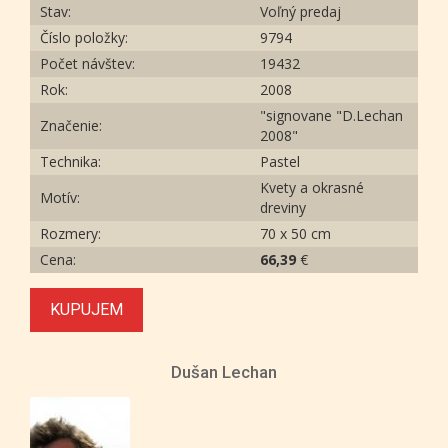
Stav:
Voľný predaj
Číslo položky:
9794
Počet návštev:
19432
Rok:
2008
"signovane "D.Lechan
Značenie:
2008"
Technika:
Pastel
Kvety a okrasné
Motív:
dreviny
Rozmery:
70 x 50 cm
Cena:
66,39
€
KUPUJEM
Dušan Lechan