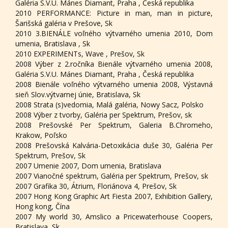
Galéria S.V.U. Mánes Diamant, Praha , Česká republika
2010 PERFORMANCE: Picture in man, man in picture,
Šarišská galéria v Prešove, Sk
2010 3.BIENÁLE voľného výtvarného umenia 2010, Dom
umenia, Bratislava , Sk
2010 EXPERIMENTs, Wave , Prešov, Sk
2008 Výber z 2.ročníka Bienále výtvarného umenia 2008,
Galéria S.V.U. Mánes Diamant, Praha , Česká republika
2008 Bienále voľného výtvarného umenia 2008, Výstavná
sieň Slov.výtvarnej únie, Bratislava, Sk
2008 Strata (s)vedomia, Malá galéria, Nowy Sacz, Polsko
2008 Výber z tvorby, Galéria per Spektrum, Prešov, sk
2008 Prešovské Per Spektrum, Galeria B.Chromeho,
Krakow, Poľsko
2008 Prešovská Kalvária-Detoxikácia duše 30, Galéria Per
Spektrum, Prešov, Sk
2007 Umenie 2007, Dom umenia, Bratislava
2007 Vianočné spektrum, Galéria per Spektrum, Prešov, sk
2007 Grafika 30, Átrium, Floriánova 4, Prešov, Sk
2007 Hong Kong Graphic Art Fiesta 2007, Exhibition Gallery,
Hong kong, Čína
2007 My world 30, Amslico a Pricewaterhouse Coopers,
Bratislava, Sk