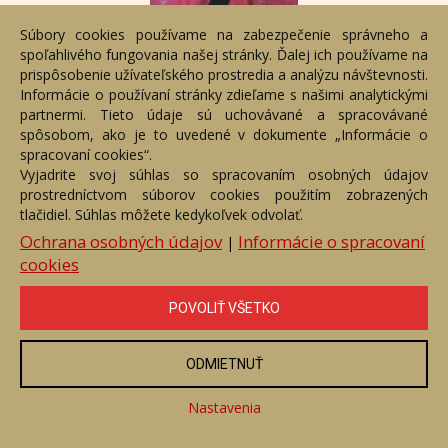
Súbory cookies používame na zabezpečenie správneho a
spoľahlivého fungovania našej stránky. Ďalej ich používame na
prispôsobenie užívateľského prostredia a analýzu návštevnosti.
Pupok sveta
Informácie o používaní stránky zdieľame s našimi analytickými
Číslo položky: 2747
partnermi. Tieto údaje sú uchovávané a spracovávané
Voľný predaj
spôsobom, ako je to uvedené v dokumente „Informácie o
spracovaní cookies“.
Cena:
229,04 €
Vyjadrite svoj súhlas so spracovaním osobných údajov
prostredníctvom súborov cookies použitím zobrazených
ZOBRAZIŤ
tlačidiel. Súhlas môžete kedykoľvek odvolať.
Ochrana osobných údajov
Informácie o spracovaní
|
cookies
POVOLIŤ VŠETKO
ODMIETNUŤ
Nastavenia