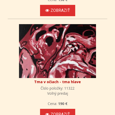
ZOBRAZIŤ
Tma v očiach - tma hlave
Číslo položky: 11322
Voľný predaj
Cena:
190 €
ZOBRAZIŤ