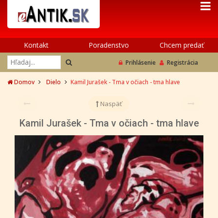
Kontakt
Poradenstvo
Chcem predať
Prihlásenie
Registrácia
Domov
Dielo
Kamil Jurašek - Tma v očiach - tma hlave
Naspäť
Kamil Jurašek - Tma v očiach - tma hlave