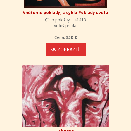
Vnútorné poklady, z cyklu Poklady sveta
Číslo položky: 141413
Voľný predaj
Cena:
850 €
ZOBRAZIŤ
V hneve