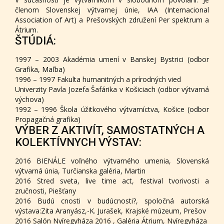
členom Slovenskej výtvarnej únie, IAA (Internacional
Association of Art) a Prešovských združení Per spektrum a
Átrium.
ŠTÚDIÁ:
1997 – 2003 Akadémia umení v Banskej Bystrici (odbor
Grafika, Maľba)
1996 – 1997 Fakulta humanitných a prírodných vied
Univerzity Pavla Jozefa Šafárika v Košiciach (odbor výtvarná
výchova)
1992 – 1996 Škola úžitkového výtvarníctva, Košice (odbor
Propagačná grafika)
VÝBER Z AKTIVÍT, SAMOSTATNÝCH A
KOLEKTÍVNYCH VÝSTAV:
2016 BIENÁLE voľného výtvarného umenia, Slovenská
výtvarná únia, Turčianska galéria, Martin
2016 Stred sveta, live time act, festival tvorivosti a
zručnosti, Piešťany
2016 Budú cnosti v budúcnosti?, spoločná autorská
výstava:Zita Aranyász,-K. Jurašek, Krajské múzeum, Prešov
2016 Salón Nyíregyháza 2016 , Galéria Átrium, Nyíregyháza