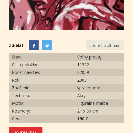
Zdieľať
pridať do albumu
Stav:
Voľný predaj
Číslo položky:
11322
Počet návštev:
22059
Rok:
2008
Značenie:
vpravo hore
Technika:
Akryl
Motív:
Figurálna maľba
Rozmery:
21 x 30 cm
Cena:
190
€