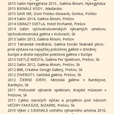
2015 Salón Nyíregyháza 2015 , Galéria Átrium, Nyíregyháza
2015 BIENÁLE VODY , Maďarsko
2015 SAVE ME, Dom Polsko-Slowacki, Gorlice, Poľsko
2014 Salón 2014, Galéria Átrium, Prešov
2014 OBRAZY SVETLA, Hotel Enchanté, Prešov
2014 Salón východoslovenských výtvarných umelcov,
Východoslovenská galéria v Košiciach, Sk
2013 Salón 2013, Galéria Átrium, Prešov
2013 Tatranské meditácie, Galéria Encián Skalnaté pleso -
prvá výstava na najvyššej položenej galérie v strednej
Európe a druhá najvyššie poležená galéria v Európe
2013 SVETLÉ MIESTA, Galéria Per Spektrum, Prešov, Sk
2012 Salón 2012, Galéria Átrium, Prešov, Sk
2012 888, Creative Design Gallery, Prešov, Sk
2012 DIVERSITY, Sarišská galéria, Prešov, Sk
2012 ČIERNE DIERY, Mestská galéria v Bardejove,
Bardejov, Sk
2011 Prešovské výtvarné spektrum, Krajské múzeum v
Prešove, Sk
2011 Cyklus viacerých výstav a projektov pod názvom
VEČERY FANTÁZIE, BIZARRE, Prešov, Sk
2010 Výber z 3.BIENÁLE voľného výtvarného umenia 2010,