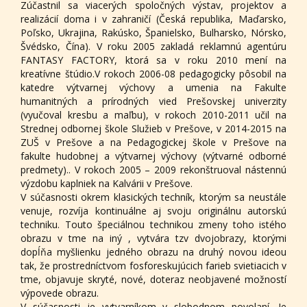
Zúčastnil sa viacerých spoločných výstav, projektov a
realizácií doma i v zahraničí (Česká republika, Maďarsko,
Poľsko, Ukrajina, Rakúsko, Španielsko, Bulharsko, Nórsko,
Švédsko, Čína). V roku 2005 zakladá reklamnú agentúru
FANTASY FACTORY, ktorá sa v roku 2010 mení na
kreatívne štúdio.V rokoch 2006-08 pedagogicky pôsobil na
katedre výtvarnej výchovy a umenia na Fakulte
humanitných a prírodných vied Prešovskej univerzity
(vyučoval kresbu a maľbu), v rokoch 2010-2011 učil na
Strednej odbornej škole Služieb v Prešove, v 2014-2015 na
ZUŠ v Prešove a na Pedagogickej škole v Prešove na
fakulte hudobnej a výtvarnej výchovy (výtvarné odborné
predmety).. V rokoch 2005 – 2009 rekonštruoval nástennú
výzdobu kaplniek na Kalvárii v Prešove.
V súčasnosti okrem klasických techník, ktorým sa neustále
venuje, rozvíja kontinuálne aj svoju originálnu autorskú
techniku. Touto špeciálnou technikou zmeny toho istého
obrazu v tme na iný , vytvára tzv dvojobrazy, ktorými
dopĺňa myšlienku jedného obrazu na druhý novou ideou
tak, že prostredníctvom fosforeskujúcich farieb svietiacich v
tme, objavuje skryté, nové, doteraz neobjavené možností
výpovede obrazu.
V súčasnosti je vytvarníkom v slobodnom povolaní. Je