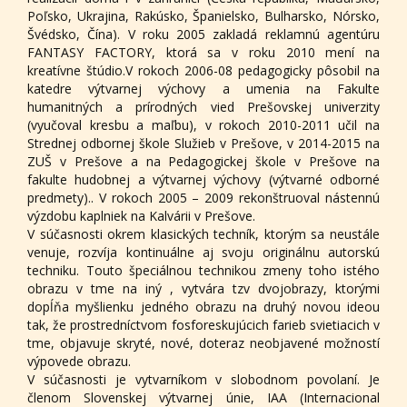
Poľsko, Ukrajina, Rakúsko, Španielsko, Bulharsko, Nórsko,
Švédsko, Čína). V roku 2005 zakladá reklamnú agentúru
FANTASY FACTORY, ktorá sa v roku 2010 mení na
kreatívne štúdio.V rokoch 2006-08 pedagogicky pôsobil na
katedre výtvarnej výchovy a umenia na Fakulte
humanitných a prírodných vied Prešovskej univerzity
(vyučoval kresbu a maľbu), v rokoch 2010-2011 učil na
Strednej odbornej škole Služieb v Prešove, v 2014-2015 na
ZUŠ v Prešove a na Pedagogickej škole v Prešove na
fakulte hudobnej a výtvarnej výchovy (výtvarné odborné
predmety).. V rokoch 2005 – 2009 rekonštruoval nástennú
výzdobu kaplniek na Kalvárii v Prešove.
V súčasnosti okrem klasických techník, ktorým sa neustále
venuje, rozvíja kontinuálne aj svoju originálnu autorskú
techniku. Touto špeciálnou technikou zmeny toho istého
obrazu v tme na iný , vytvára tzv dvojobrazy, ktorými
dopĺňa myšlienku jedného obrazu na druhý novou ideou
tak, že prostredníctvom fosforeskujúcich farieb svietiacich v
tme, objavuje skryté, nové, doteraz neobjavené možností
výpovede obrazu.
V súčasnosti je vytvarníkom v slobodnom povolaní. Je
členom Slovenskej výtvarnej únie, IAA (Internacional