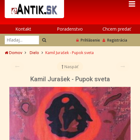
Kontakt
Poradenstvo
Chcem predať
Prihlásenie
Registrácia
Domov
Dielo
Kamil Jurašek - Pupok sveta
Naspäť
Kamil Jurašek - Pupok sveta