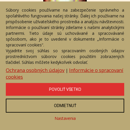
Súbory cookies používame na zabezpečenie správneho a
spoľahlivého fungovania našej stránky. Ďalej ich používame na
prispôsobenie užívateľského prostredia a analýzu návštevnosti.
Rare plant, z cyklu Poklady sveta
Informácie o používaní stránky zdieľame s našimi analytickými
partnermi. Tieto údaje sú uchovávané a spracovávané
Číslo položky: 100090
spôsobom, ako je to uvedené v dokumente „Informácie o
Voľný predaj
spracovaní cookies“.
Vyjadrite svoj súhlas so spracovaním osobných údajov
Cena:
430 €
prostredníctvom súborov cookies použitím zobrazených
tlačidiel. Súhlas môžete kedykoľvek odvolať.
ZOBRAZIŤ
Ochrana osobných údajov
Informácie o spracovaní
|
cookies
POVOLIŤ VŠETKO
ODMIETNUŤ
Nastavenia