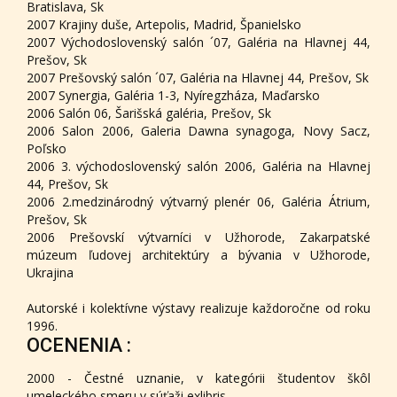
Bratislava, Sk
2007 Krajiny duše, Artepolis, Madrid, Španielsko
2007 Východoslovenský salón ´07, Galéria na Hlavnej 44,
Prešov, Sk
2007 Prešovský salón ´07, Galéria na Hlavnej 44, Prešov, Sk
2007 Synergia, Galéria 1-3, Nyíregzháza, Maďarsko
2006 Salón 06, Šarišská galéria, Prešov, Sk
2006 Salon 2006, Galeria Dawna synagoga, Novy Sacz,
Poľsko
2006 3. východoslovenský salón 2006, Galéria na Hlavnej
44, Prešov, Sk
2006 2.medzinárodný výtvarný plenér 06, Galéria Átrium,
Prešov, Sk
2006 Prešovskí výtvarníci v Užhorode, Zakarpatské
múzeum ľudovej architektúry a bývania v Užhorode,
Ukrajina
Autorské i kolektívne výstavy realizuje každoročne od roku
1996.
OCENENIA :
2000 - Čestné uznanie, v kategórii študentov škôl
umeleckého smeru v súťaži exlibris