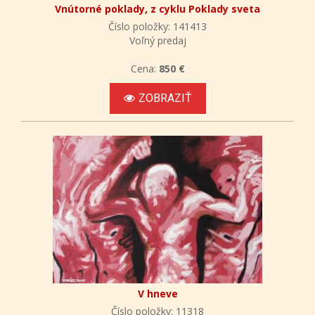
Vnútorné poklady, z cyklu Poklady sveta
Číslo položky: 141413
Voľný predaj
Cena:
850 €
ZOBRAZIŤ
V hneve
Číslo položky: 11318