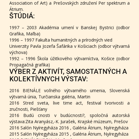
Association of Art) a Prešovských združení Per spektrum a
Átrium.
ŠTÚDIÁ:
1997 – 2003 Akadémia umení v Banskej Bystrici (odbor
Grafika, Maľba)
1996 – 1997 Fakulta humanitných a prírodných vied
Univerzity Pavla Jozefa Šafárika v Košiciach (odbor výtvarná
výchova)
1992 – 1996 Škola úžitkového výtvarníctva, Košice (odbor
Propagačná grafika)
VÝBER Z AKTIVÍT, SAMOSTATNÝCH A
KOLEKTÍVNYCH VÝSTAV:
2016 BIENÁLE voľného výtvarného umenia, Slovenská
výtvarná únia, Turčianska galéria, Martin
2016 Stred sveta, live time act, festival tvorivosti a
zručnosti, Piešťany
2016 Budú cnosti v budúcnosti?, spoločná autorská
výstava:Zita Aranyász,-K. Jurašek, Krajské múzeum, Prešov
2016 Salón Nyíregyháza 2016 , Galéria Átrium, Nyíregyháza
2015 Salón Nyíregyháza 2015 , Galéria Átrium, Nyíregyháza