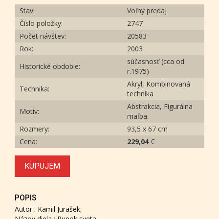
Stav:
Voľný predaj
Číslo položky:
2747
Počet návštev:
20583
Rok:
2003
súčasnosť (cca od
Historické obdobie:
r.1975)
Akryl, Kombinovaná
Technika:
technika
Abstrakcia, Figurálna
Motív:
maľba
Rozmery:
93,5 x 67 cm
Cena:
229,04
€
KUPUJEM
POPIS
Autor : Kamil Jurašek,
Názov diela : Pupok sveta,