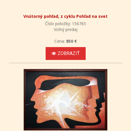
Vnútorný pohľad, z cyklu Pohľad na svet
Číslo položky: 156765
Voľný predaj
Cena:
850 €
ZOBRAZIŤ