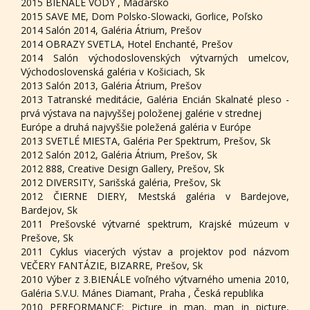
2015 BIENÁLE VODY , Maďarsko
2015 SAVE ME, Dom Polsko-Slowacki, Gorlice, Poľsko
2014 Salón 2014, Galéria Átrium, Prešov
2014 OBRAZY SVETLA, Hotel Enchanté, Prešov
2014 Salón východoslovenských výtvarných umelcov,
Východoslovenská galéria v Košiciach, Sk
2013 Salón 2013, Galéria Átrium, Prešov
2013 Tatranské meditácie, Galéria Encián Skalnaté pleso -
prvá výstava na najvyššej položenej galérie v strednej
Európe a druhá najvyššie poležená galéria v Európe
2013 SVETLÉ MIESTA, Galéria Per Spektrum, Prešov, Sk
2012 Salón 2012, Galéria Átrium, Prešov, Sk
2012 888, Creative Design Gallery, Prešov, Sk
2012 DIVERSITY, Sarišská galéria, Prešov, Sk
2012 ČIERNE DIERY, Mestská galéria v Bardejove,
Bardejov, Sk
2011 Prešovské výtvarné spektrum, Krajské múzeum v
Prešove, Sk
2011 Cyklus viacerých výstav a projektov pod názvom
VEČERY FANTÁZIE, BIZARRE, Prešov, Sk
2010 Výber z 3.BIENÁLE voľného výtvarného umenia 2010,
Galéria S.V.U. Mánes Diamant, Praha , Česká republika
2010 PERFORMANCE: Picture in man, man in picture,