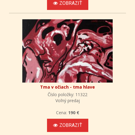
ZOBRAZIŤ
Tma v očiach - tma hlave
Číslo položky: 11322
Voľný predaj
Cena:
190 €
ZOBRAZIŤ