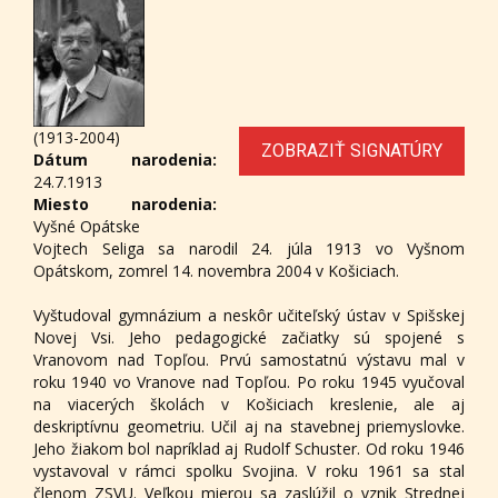
(1913-2004)
ZOBRAZIŤ SIGNATÚRY
Dátum narodenia:
24.7.1913
Miesto narodenia:
Vyšné Opátske
Vojtech Seliga sa narodil 24. júla 1913 vo Vyšnom
Opátskom, zomrel 14. novembra 2004 v Košiciach.
Vyštudoval gymnázium a neskôr učiteľský ústav v Spišskej
Novej Vsi. Jeho pedagogické začiatky sú spojené s
Vranovom nad Topľou. Prvú samostatnú výstavu mal v
roku 1940 vo Vranove nad Topľou. Po roku 1945 vyučoval
na viacerých školách v Košiciach kreslenie, ale aj
deskriptívnu geometriu. Učil aj na stavebnej priemyslovke.
Jeho žiakom bol napríklad aj Rudolf Schuster. Od roku 1946
vystavoval v rámci spolku Svojina. V roku 1961 sa stal
členom ZSVU. Veľkou mierou sa zaslúžil o vznik Strednej