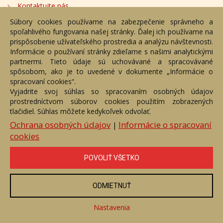
Kontaktujte nás
Súbory cookies používame na zabezpečenie správneho a
Bezplatné poradenstvo
spoľahlivého fungovania našej stránky. Ďalej ich používame na
Adresa
prispôsobenie užívateľského prostredia a analýzu návštevnosti.
Informácie o používaní stránky zdieľame s našimi analytickými
partnermi. Tieto údaje sú uchovávané a spracovávané
Nižný Hrušov 333, 094 22,
spôsobom, ako je to uvedené v dokumente „Informácie o
Slovenská republika
spracovaní cookies“.
Vyjadrite svoj súhlas so spracovaním osobných údajov
+421 905 356 921
prostredníctvom súborov cookies použitím zobrazených
+421 905 959 101
tlačidiel. Súhlas môžete kedykoľvek odvolať.
eantik@eantik.sk
Ochrana osobných údajov
Informácie o spracovaní
|
cookies
Úvod
Návod
Cenník
Obchodné podmienky
POVOLIŤ VŠETKO
Ochrana os. údajov
Kontakt
Bezplatné poradenstvo
Biografie autorov
ODMIETNUŤ
eAntik.sk © 2007 - 2026
Akékoľvek používanie obrazových a textových súčastí tejto stránky je
podmienené výslovným súhlasom jej vlastníka. Všetky práva sú
Nastavenia
vyhradené.