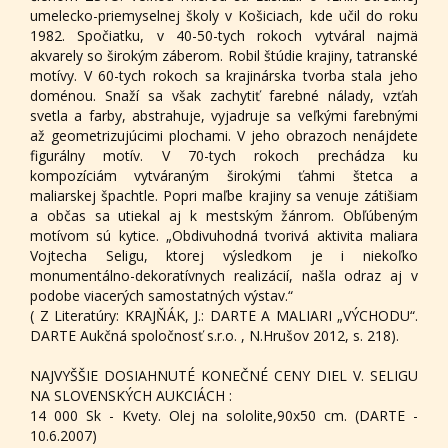
umelecko-priemyselnej školy v Košiciach, kde učil do roku
1982. Spočiatku, v 40-50-tych rokoch vytváral najmä
akvarely so širokým záberom. Robil štúdie krajiny, tatranské
motívy. V 60-tych rokoch sa krajinárska tvorba stala jeho
doménou. Snaží sa však zachytiť farebné nálady, vzťah
svetla a farby, abstrahuje, vyjadruje sa veľkými farebnými
až geometrizujúcimi plochami. V jeho obrazoch nenájdete
figurálny motív. V 70-tych rokoch prechádza ku
kompozíciám vytváraným širokými ťahmi štetca a
maliarskej špachtle. Popri maľbe krajiny sa venuje zátišiam
a občas sa utiekal aj k mestským žánrom. Obľúbeným
motívom sú kytice. „Obdivuhodná tvorivá aktivita maliara
Vojtecha Seligu, ktorej výsledkom je i niekoľko
monumentálno-dekoratívnych realizácií, našla odraz aj v
podobe viacerých samostatných výstav.“
( Z Literatúry: KRAJŇÁK, J.: DARTE A MALIARI „VÝCHODU“.
DARTE Aukčná spoločnosť s.r.o. , N.Hrušov 2012, s. 218).
NAJVYŠŠIE DOSIAHNUTÉ KONEČNÉ CENY DIEL V. SELIGU
NA SLOVENSKÝCH AUKCIÁCH :
14 000 Sk - Kvety. Olej na sololite,90x50 cm. (DARTE -
10.6.2007)