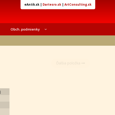
eAntik.sk
|
Dartesro.sk
|
ArtConsulting.sk
Obch. podmienky
Ďalšia položka
j