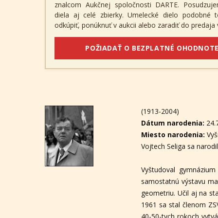
znalcom Aukčnej spoločnosti DARTE. Posudzuje
diela aj celé zbierky. Umelecké dielo podobné
odkúpiť, ponúknuť v aukcii alebo zaradiť do predaja v
POŽIADAŤ O BEZPLATNÉ OHODNOTE
(1913-2004)
Dátum narodenia:
24.
Miesto narodenia:
Vyš
Vojtech Seliga sa narod
Vyštudoval gymnázium 
samostatnú výstavu mal 
geometriu. Učil aj na s
1961 sa stal členom ZSV
40-50-tych rokoch vytvá