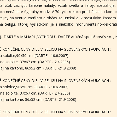
 však zachytiť farebné nálady, vzťah svetla a farby, abstrahuje,
och nenájdete figurálny motív. V 70-tych rokoch prechádza ku kompo
krajiny sa venuje zátišiam a občas sa utiekal aj k mestským žánro
cha Seligu, ktorej výsledkom je i niekoľko monumentálno-dekoratí
, J.: DARTE A MALIARI „VÝCHODU“. DARTE Aukčná spoločnosť s.r.o. , N
 KONEČNÉ CENY DIEL V. SELIGU NA SLOVENSKÝCH AUKCIÁCH :
na sololite,90x50 cm. (DARTE - 10.6.2007)
 na sololite, 37x67 cm. (DARTE - 2.4.2006)
lej na kartone, 86x52 cm. (DARTE -21.9.2008)
 KONEČNÉ CENY DIEL V. SELIGU NA SLOVENSKÝCH AUKCIÁCH :
na sololite,90x50 cm. (DARTE - 10.6.2007)
 na sololite, 37x67 cm. (DARTE - 2.4.2006)
lej na kartone, 86x52 cm. (DARTE -21.9.2008)
 KONEČNÉ CENY DIEL V. SELIGU NA SLOVENSKÝCH AUKCIÁCH :