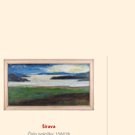
Šírava
Číslo položky: 156029