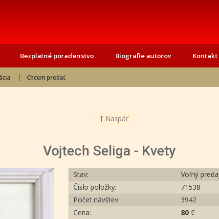
Bezplatné poradenstvo
Biografie autorov
Kontakt
ácia
Chcem predať
Naspäť
Vojtech Seliga - Kvety
Stav:
Voľný preda
Číslo položky:
71538
Počet návštev:
3942
Cena:
80
€