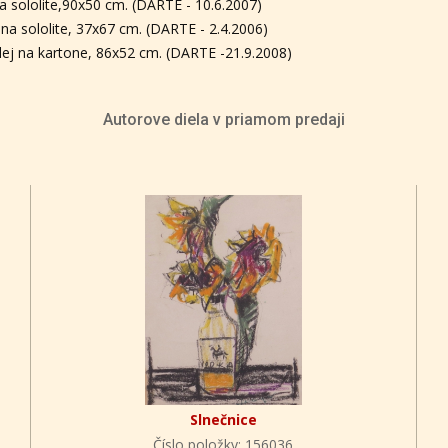
na sololite,90x50 cm. (DARTE - 10.6.2007)
 na sololite, 37x67 cm. (DARTE - 2.4.2006)
lej na kartone, 86x52 cm. (DARTE -21.9.2008)
Autorove diela v priamom predaji
Slnečnice
Číslo položky: 156036