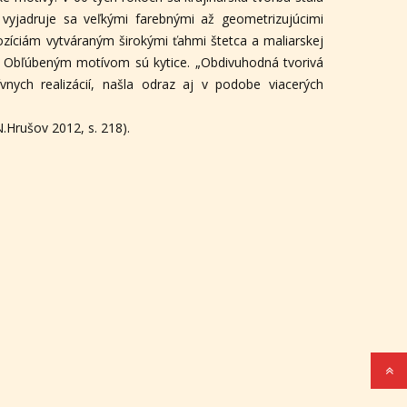
 vyjadruje sa veľkými farebnými až geometrizujúcimi
zíciám vytváraným širokými ťahmi štetca a maliarskej
m. Obľúbeným motívom sú kytice. „Obdivuhodná tvorivá
vnych realizácií, našla odraz aj v podobe viacerých
.Hrušov 2012, s. 218).