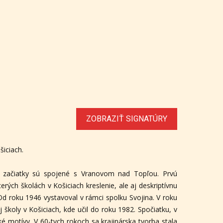
ZOBRAZIŤ SIGNATÚRY
šiciach.
é začiatky sú spojené s Vranovom nad Topľou. Prvú
ch školách v Košiciach kreslenie, ale aj deskriptívnu
 Od roku 1946 vystavoval v rámci spolku Svojina. V roku
školy v Košiciach, kde učil do roku 1982. Spočiatku, v
ké motívy. V 60-tych rokoch sa krajinárska tvorba stala