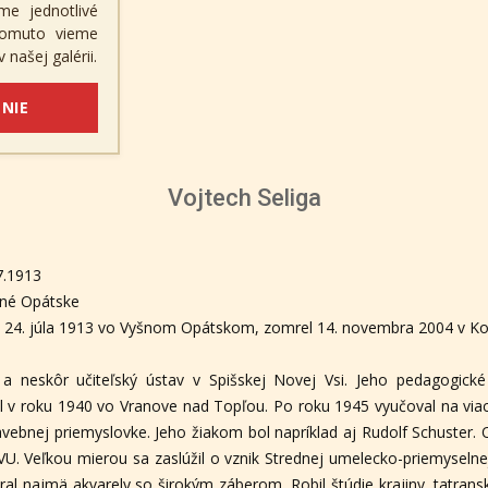
me jednotlivé
 tomuto vieme
 našej galérii.
NIE
Vojtech Seliga
7.1913
né Opátske
il 24. júla 1913 vo Vyšnom Opátskom, zomrel 14. novembra 2004 v Ko
a neskôr učiteľský ústav v Spišskej Novej Vsi. Jeho pedagogick
v roku 1940 vo Vranove nad Topľou. Po roku 1945 vyučoval na viacerý
tavebnej priemyslovke. Jeho žiakom bol napríklad aj Rudolf Schuster.
U. Veľkou mierou sa zaslúžil o vznik Strednej umelecko-priemyselnej 
ral najmä akvarely so širokým záberom. Robil štúdie krajiny, tatrans