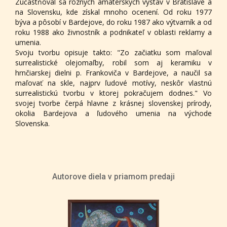
Zúčastňoval sa rôznych amatérskych výstav v Bratislave a
na Slovensku, kde získal mnoho ocenení. Od roku 1977
býva a pôsobí v Bardejove, do roku 1987 ako výtvarník a od
roku 1988 ako živnostník a podnikateľ v oblasti reklamy a
umenia.
Svoju tvorbu opisuje takto: "Zo začiatku som maľoval
surrealistické olejomaľby, robil som aj keramiku v
hrnčiarskej dielni p. Frankoviča v Bardejove, a naučil sa
maľovať na skle, najprv ľudové motívy, neskôr vlastnú
surrealistickú tvorbu v ktorej pokračujem dodnes." Vo
svojej tvorbe čerpá hlavne z krásnej slovenskej prírody,
okolia Bardejova a ľudového umenia na východe
Slovenska.
Autorove diela v priamom predaji