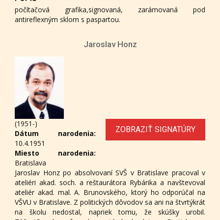
počítačová grafika,signovaná, zarámovaná pod
antireflexným sklom s paspartou.
Jaroslav Honz
(1951-)
ZOBRAZIŤ SIGNATÚRY
Dátum narodenia:
10.4.1951
Miesto narodenia:
Bratislava
Jaroslav Honz po absolvovaní SVŠ v Bratislave pracoval v
ateliéri akad. soch. a reštaurátora Rybárika a navštevoval
ateliér akad. mal. A. Brunovského, ktorý ho odporúčal na
VŠVU v Bratislave. Z politických dôvodov sa ani na štvrtýkrát
na školu nedostal, napriek tomu, že skúšky urobil.