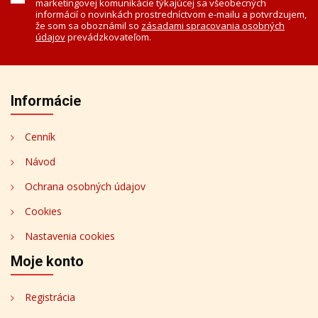
marketingovej komunikácie týkajúcej sa všeobecných
informácií o novinkách prostredníctvom e-mailu a potvrdzujem,
že som sa oboznámil so
zásadami spracovania osobných
údajov
prevádzkovateľom.
Informácie
Cenník
Návod
Ochrana osobných údajov
Cookies
Nastavenia cookies
Moje konto
Registrácia