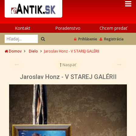
Kontakt
Poradenstvo
Chcem predať
Prihlásenie
Registrácia
Domov
Dielo
Jaroslav Honz - V STAREJ GALÉRII
Naspäť
Jaroslav Honz - V STAREJ GALÉRII