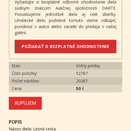
Vyžiadajte si bezplatné odborné ohodnotenie diela
súdnym znalcom Aukčnej spoločnosti DARTE.
Posudzujeme jednotlivé diela aj celé zbierky.
Umelecké dielo podobné tomuto vieme odkúpiť,
ponúknuť v aukcii alebo zaradiť do predaja v našej
galérii.
POŽIADAŤ O BEZPLATNÉ OHODNOTENIE
Stav:
Voľný predaj
Číslo položky:
52767
Počet návštev:
20287
Cena:
50
€
KUPUJEM
POPIS
Názov diela: Lesná cesta