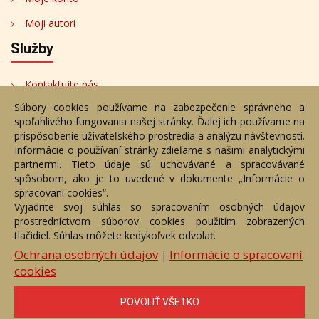
Moji autori
Služby
Kontaktujte nás
Súbory cookies používame na zabezpečenie správneho a
Bezplatné poradenstvo
spoľahlivého fungovania našej stránky. Ďalej ich používame na
Adresa
prispôsobenie užívateľského prostredia a analýzu návštevnosti.
Informácie o používaní stránky zdieľame s našimi analytickými
partnermi. Tieto údaje sú uchovávané a spracovávané
Nižný Hrušov 333, 094 22,
spôsobom, ako je to uvedené v dokumente „Informácie o
Slovenská republika
spracovaní cookies“.
Vyjadrite svoj súhlas so spracovaním osobných údajov
+421 905 356 921
prostredníctvom súborov cookies použitím zobrazených
+421 905 959 101
tlačidiel. Súhlas môžete kedykoľvek odvolať.
eantik@eantik.sk
Ochrana osobných údajov
Informácie o spracovaní
|
cookies
Úvod
Návod
Cenník
Obchodné podmienky
POVOLIŤ VŠETKO
Ochrana os. údajov
Kontakt
Bezplatné poradenstvo