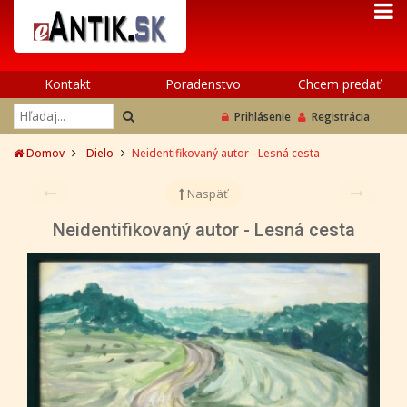
Kontakt
Poradenstvo
Chcem predať
Prihlásenie
Registrácia
Domov
Dielo
Neidentifikovaný autor - Lesná cesta
Naspäť
Neidentifikovaný autor - Lesná cesta