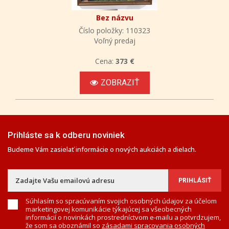
Bez názvu
Číslo položky: 110323
Voľný predaj
Cena:
373 €
ZOBRAZIŤ
Prihláste sa k odberu noviniek
Budeme Vám zasielať informácie o nových aukciách a dielach.
Súhlasím so spracúvaním svojich osobných údajov za účelom
marketingovej komunikácie týkajúcej sa všeobecných
informácií o novinkách prostredníctvom e-mailu a potvrdzujem,
že som sa oboznámil so
zásadami spracovania osobných