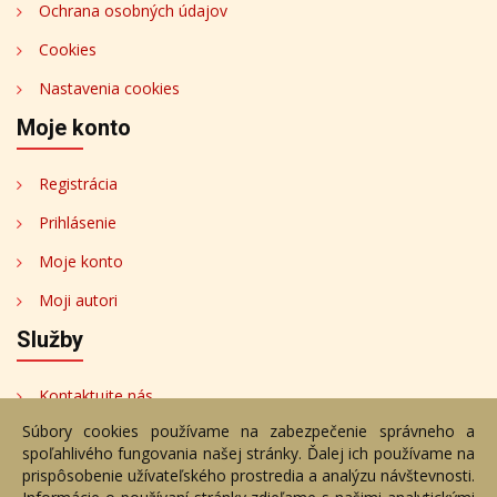
Ochrana osobných údajov
Cookies
Nastavenia cookies
Moje konto
Registrácia
Prihlásenie
Moje konto
Moji autori
Služby
Kontaktujte nás
Súbory cookies používame na zabezpečenie správneho a
Bezplatné poradenstvo
spoľahlivého fungovania našej stránky. Ďalej ich používame na
Adresa
prispôsobenie užívateľského prostredia a analýzu návštevnosti.