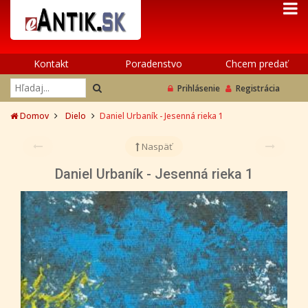
Kontakt
Poradenstvo
Chcem predať
Prihlásenie
Registrácia
Domov
Dielo
Daniel Urbaník - Jesenná rieka 1
Naspäť
Daniel Urbaník - Jesenná rieka 1