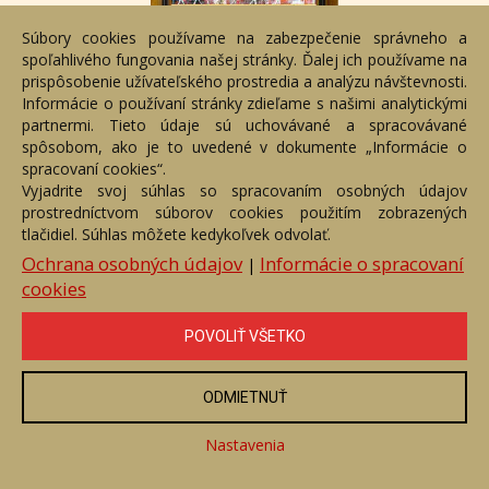
Súbory cookies používame na zabezpečenie správneho a
V ohni
spoľahlivého fungovania našej stránky. Ďalej ich používame na
Číslo položky: 77958
prispôsobenie užívateľského prostredia a analýzu návštevnosti.
Voľný predaj
Informácie o používaní stránky zdieľame s našimi analytickými
partnermi. Tieto údaje sú uchovávané a spracovávané
Cena:
190 €
spôsobom, ako je to uvedené v dokumente „Informácie o
spracovaní cookies“.
ZOBRAZIŤ
Vyjadrite svoj súhlas so spracovaním osobných údajov
prostredníctvom súborov cookies použitím zobrazených
tlačidiel. Súhlas môžete kedykoľvek odvolať.
Ochrana osobných údajov
Informácie o spracovaní
|
cookies
POVOLIŤ VŠETKO
ODMIETNUŤ
Nastavenia
Trávy v zelenom