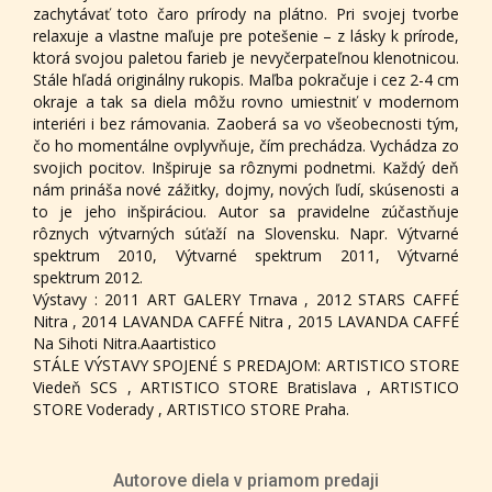
zachytávať toto čaro prírody na plátno. Pri svojej tvorbe
relaxuje a vlastne maľuje pre potešenie – z lásky k prírode,
ktorá svojou paletou farieb je nevyčerpateľnou klenotnicou.
Stále hľadá originálny rukopis. Maľba pokračuje i cez 2-4 cm
okraje a tak sa diela môžu rovno umiestniť v modernom
interiéri i bez rámovania. Zaoberá sa vo všeobecnosti tým,
čo ho momentálne ovplyvňuje, čím prechádza. Vychádza zo
svojich pocitov. Inšpiruje sa rôznymi podnetmi. Každý deň
nám prináša nové zážitky, dojmy, nových ľudí, skúsenosti a
to je jeho inšpiráciou. Autor sa pravidelne zúčastňuje
rôznych výtvarných súťaží na Slovensku. Napr. Výtvarné
spektrum 2010, Výtvarné spektrum 2011, Výtvarné
spektrum 2012.
Výstavy : 2011 ART GALERY Trnava , 2012 STARS CAFFÉ
Nitra , 2014 LAVANDA CAFFÉ Nitra , 2015 LAVANDA CAFFÉ
Na Sihoti Nitra.Aaartistico
STÁLE VÝSTAVY SPOJENÉ S PREDAJOM: ARTISTICO STORE
Viedeň SCS , ARTISTICO STORE Bratislava , ARTISTICO
STORE Voderady , ARTISTICO STORE Praha.
Autorove diela v priamom predaji