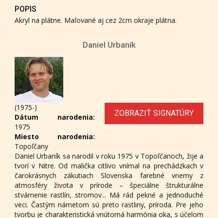
POPIS
Akryl na plátne. Maľované aj cez 2cm okraje plátna.
Daniel Urbaník
(1975-)
ZOBRAZIŤ SIGNATÚRY
Dátum narodenia:
1975
Miesto narodenia:
Topoľčany
Daniel Urbaník sa narodil v roku 1975 v Topoľčanoch, žije a
tvorí v Nitre. Od malička citlivo vnímal na prechádzkach v
čarokrásnych zákutiach Slovenska farebné vnemy z
atmosféry života v prírode – špeciálne štrukturálne
stvárnenie rastlín, stromov... Má rád pekné a jednoduché
veci. Častým námetom sú preto rastliny, príroda. Pre jeho
tvorbu je charakteristická vnútorná harmónia oka, s účelom