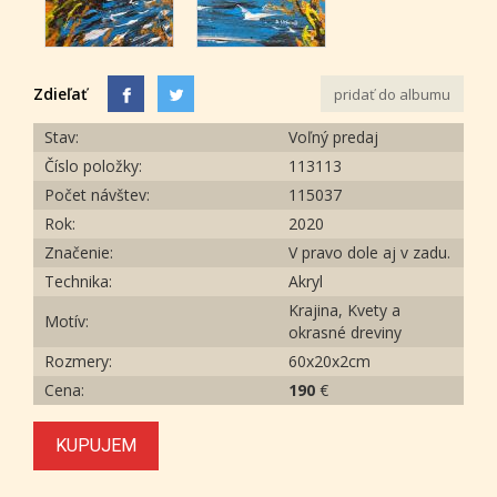
Zdieľať
pridať do albumu
Stav:
Voľný predaj
Číslo položky:
113113
Počet návštev:
115037
Rok:
2020
Značenie:
V pravo dole aj v zadu.
Technika:
Akryl
Krajina, Kvety a
Motív:
okrasné dreviny
Rozmery:
60x20x2cm
Cena:
190
€
KUPUJEM