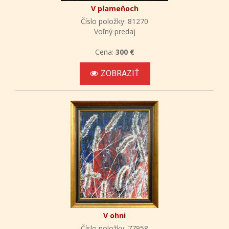
V plameňoch
Číslo položky: 81270
Voľný predaj
Cena:
300 €
ZOBRAZIŤ
V ohni
Číslo položky: 77958