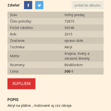
Zdieľať
pridať do albumu
Stav:
Voľný predaj
Číslo položky:
72873
Počet návštev:
56546
Rok:
2015
Značenie:
vpravo dole
Technika:
Akryl
Krajina, Kvety a
Motív:
okrasné dreviny
Rozmery:
80x80x4cm
Cena:
300
€
KUPUJEM
POPIS
Akryl na plátne , maľované aj cez okraje.