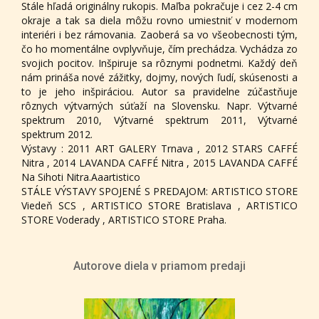
Stále hľadá originálny rukopis. Maľba pokračuje i cez 2-4 cm
okraje a tak sa diela môžu rovno umiestniť v modernom
interiéri i bez rámovania. Zaoberá sa vo všeobecnosti tým,
čo ho momentálne ovplyvňuje, čím prechádza. Vychádza zo
svojich pocitov. Inšpiruje sa rôznymi podnetmi. Každý deň
nám prináša nové zážitky, dojmy, nových ľudí, skúsenosti a
to je jeho inšpiráciou. Autor sa pravidelne zúčastňuje
rôznych výtvarných súťaží na Slovensku. Napr. Výtvarné
spektrum 2010, Výtvarné spektrum 2011, Výtvarné
spektrum 2012.
Výstavy : 2011 ART GALERY Trnava , 2012 STARS CAFFÉ
Nitra , 2014 LAVANDA CAFFÉ Nitra , 2015 LAVANDA CAFFÉ
Na Sihoti Nitra.Aaartistico
STÁLE VÝSTAVY SPOJENÉ S PREDAJOM: ARTISTICO STORE
Viedeň SCS , ARTISTICO STORE Bratislava , ARTISTICO
STORE Voderady , ARTISTICO STORE Praha.
Autorove diela v priamom predaji