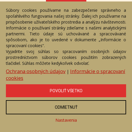
ZOBRAZIŤ
Súbory cookies používame na zabezpečenie správneho a
spoľahlivého fungovania našej stránky. Ďalej ich používame na
prispôsobenie užívateľského prostredia a analýzu návštevnosti.
Informácie o používaní stránky zdieľame s našimi analytickými
partnermi. Tieto údaje sú uchovávané a spracovávané
spôsobom, ako je to uvedené v dokumente „Informácie o
spracovaní cookies“.
Vyjadrite svoj súhlas so spracovaním osobných údajov
prostredníctvom súborov cookies použitím zobrazených
tlačidiel. Súhlas môžete kedykoľvek odvolať.
Ochrana osobných údajov
Informácie o spracovaní
|
cookies
Trávy v červenom
POVOLIŤ VŠETKO
Číslo položky: 86040
Voľný predaj
ODMIETNUŤ
Cena:
99 €
Nastavenia
ZOBRAZIŤ