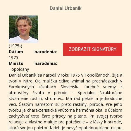
Daniel Urbaník
(1975-)
ZOBRAZIŤ SIGNATÚRY
Dátum narodenia:
1975
Miesto narodenia:
Topoľčany
Daniel Urbaník sa narodil v roku 1975 v Topoľčanoch, žije a
tvorí v Nitre. Od malička citlivo vnímal na prechádzkach v
čarokrásnych zákutiach Slovenska farebné vnemy z
atmosféry života v prírode – špeciálne štrukturálne
stvárnenie rastlín, stromov... Má rád pekné a jednoduché
veci. Častým námetom sú preto rastliny, príroda. Pre jeho
tvorbu je charakteristická vnútorná harmónia oka, s účelom
zachytávať toto čaro prírody na plátno. Pri svojej tvorbe
relaxuje a vlastne maľuje pre potešenie – z lásky k prírode,
ktorá svojou paletou farieb je nevyčerpateľnou klenotnicou.