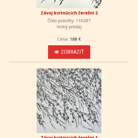
Závoj kvitnúcich čerešní 2
Číslo položky: 116287
Voľný predaj
Cena:
188 €
ZOBRAZIŤ
Závoj kvitnúcich čerešní 1