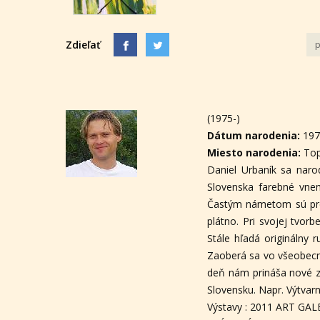
Zdieľať
p
(1975-)
Dátum narodenia:
19
Miesto narodenia:
To
Daniel Urbaník sa narod
Slovenska farebné vnem
Častým námetom sú preto
plátno. Pri svojej tvor
Stále hľadá originálny 
Zaoberá sa vo všeobecno
deň nám prináša nové zá
Slovensku. Napr. Výtvar
Výstavy : 2011 ART GAL