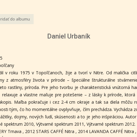
ridať do albumu
Daniel Urbaník
75
poľčany
il v roku 1975 v Topoľčanoch, žije a tvorí v Nitre. Od malička ci
y z atmosféry života v prírode – špeciálne štrukturálne stvárnenie
 rastliny, príroda. Pre jeho tvorbu je charakteristická vnútorná h
be relaxuje a vlastne maľuje pre potešenie – z lásky k prírode, ktor
rukopis. Maľba pokračuje i cez 2-4 cm okraje a tak sa diela môžu 
sti tým, čo ho momentálne ovplyvňuje, čím prechádza. Vychádza zo 
žitky, dojmy, nových ľudí, skúsenosti a to je jeho inšpiráciou. Auto
né spektrum 2010, Výtvarné spektrum 2011, Výtvarné spektrum 2012.
ERY Trnava , 2012 STARS CAFFÉ Nitra , 2014 LAVANDA CAFFÉ Nitra ,