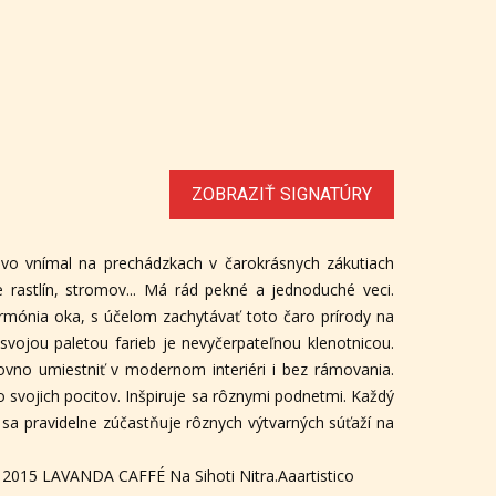
ZOBRAZIŤ SIGNATÚRY
tlivo vnímal na prechádzkach v čarokrásnych zákutiach
 rastlín, stromov... Má rád pekné a jednoduché veci.
armónia oka, s účelom zachytávať toto čaro prírody na
á svojou paletou farieb je nevyčerpateľnou klenotnicou.
rovno umiestniť v modernom interiéri i bez rámovania.
svojich pocitov. Inšpiruje sa rôznymi podnetmi. Každý
r sa pravidelne zúčastňuje rôznych výtvarných súťaží na
 2015 LAVANDA CAFFÉ Na Sihoti Nitra.Aaartistico