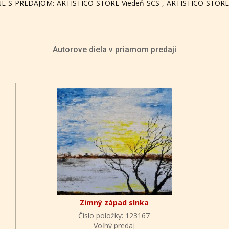
É S PREDAJOM: ARTISTICO STORE Viedeň SCS , ARTISTICO STORE B
Autorove diela v priamom predaji
Zimný západ slnka
Číslo položky: 123167
Voľný predaj