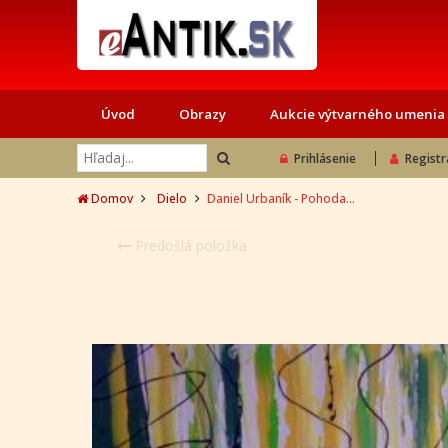
Úvod
Obrazy
Aukcie výtvarného umenia
Prihlásenie
Registr
Domov
Dielo
Daniel Urbaník - Pohoda...
Predošlá položka