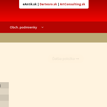
eAntik.sk
|
Dartesro.sk
|
ArtConsulting.sk
Obch. podmienky
Ďalšia položka
j