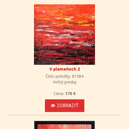
V plameňoch 2
Číslo položky: 81384
Voľný predaj
Cena:
170 €
ZOBRAZIŤ