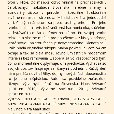
tvorí v Nitre. Od malička citlivo vnímal na prechádzkach v
čarokrásnych zákutiach Slovenska farebné vnemy z
atmosféry života v prírode – špeciálne štrukturálne
stvárnenie rastlín, stromov... Má rád pekné a jednoduché
veci. Častým námetom sú preto rastliny, príroda. Pre jeho
tvorbu je charakteristická vnútorná harmónia oka, s účelom
zachytávať toto čaro prírody na plátno. Pri svojej tvorbe
relaxuje a vlastne maľuje pre potešenie – z lásky k prírode,
ktorá svojou paletou farieb je nevyčerpateľnou klenotnicou.
Stále hľadá originálny rukopis. Maľba pokračuje i cez 2-4 cm
okraje a tak sa diela môžu rovno umiestniť v modernom
interiéri i bez rámovania. Zaoberá sa vo všeobecnosti tým,
čo ho momentálne ovplyvňuje, čím prechádza. Vychádza zo
svojich pocitov. Inšpiruje sa rôznymi podnetmi. Každý deň
nám prináša nové zážitky, dojmy, nových ľudí, skúsenosti a
to je jeho inšpiráciou. Autor sa pravidelne zúčastňuje
rôznych výtvarných súťaží na Slovensku. Napr. Výtvarné
spektrum 2010, Výtvarné spektrum 2011, Výtvarné
spektrum 2012.
Výstavy : 2011 ART GALERY Trnava , 2012 STARS CAFFÉ
Nitra , 2014 LAVANDA CAFFÉ Nitra , 2015 LAVANDA CAFFÉ
Na Sihoti Nitra.Aaartistico