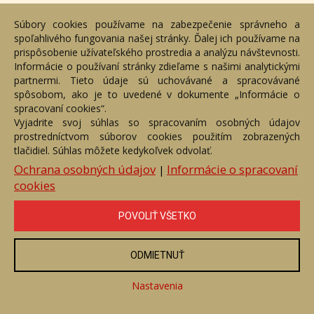
Trávy v červenom
Súbory cookies používame na zabezpečenie správneho a
Číslo položky: 86040
spoľahlivého fungovania našej stránky. Ďalej ich používame na
Voľný predaj
prispôsobenie užívateľského prostredia a analýzu návštevnosti.
Informácie o používaní stránky zdieľame s našimi analytickými
Cena:
99 €
partnermi. Tieto údaje sú uchovávané a spracovávané
spôsobom, ako je to uvedené v dokumente „Informácie o
ZOBRAZIŤ
spracovaní cookies“.
Vyjadrite svoj súhlas so spracovaním osobných údajov
prostredníctvom súborov cookies použitím zobrazených
tlačidiel. Súhlas môžete kedykoľvek odvolať.
Ochrana osobných údajov
Informácie o spracovaní
|
cookies
POVOLIŤ VŠETKO
ODMIETNUŤ
Nastavenia
Tráva a žltá obloha