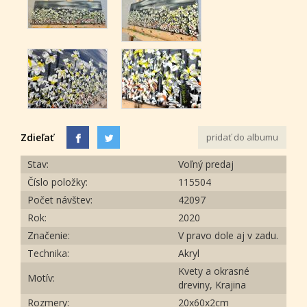
Zdieľať
pridať do albumu
Stav:
Voľný predaj
Číslo položky:
115504
Počet návštev:
42097
Rok:
2020
Značenie:
V pravo dole aj v zadu.
Technika:
Akryl
Kvety a okrasné
Motív:
dreviny, Krajina
Rozmery:
20x60x2cm